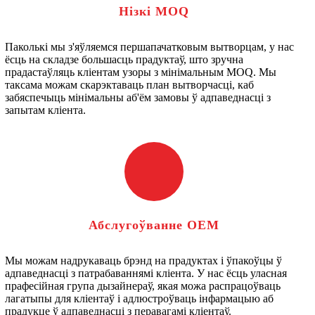
Нізкі MOQ
Паколькі мы з'яўляемся першапачатковым вытворцам, у нас
ёсць на складзе большасць прадуктаў, што зручна
прадастаўляць кліентам узоры з мінімальным MOQ. Мы
таксама можам скарэктаваць план вытворчасці, каб
забяспечыць мінімальны аб'ём замовы ў адпаведнасці з
запытам кліента.
Абслугоўванне OEM
Мы можам надрукаваць брэнд на прадуктах і ўпакоўцы ў
адпаведнасці з патрабаваннямі кліента. У нас ёсць уласная
прафесійная група дызайнераў, якая можа распрацоўваць
лагатыпы для кліентаў і адлюстроўваць інфармацыю аб
прадукце ў адпаведнасці з перавагамі кліентаў.