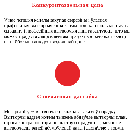
Канкурэнтаздольная цана
У нас лепшыя каналы закупак сыравіны і ўласная
прафесійная вытворчая лінія. Самы нізкі кантроль коштаў на
сыравіну і прафесійныя вытворчыя лініі гарантуюць, што мы
можам прадастаўляць кліентам прадукцыю высокай якасці
па найбольш канкурэнтаздольнай цане.
Своечасовая дастаўка
Мы арганізуем вытворчасць кожнага заказу ў парадку.
Вытворчы аддзел кожны тыдзень абнаўляе вытворчы план,
строга кантралюе тэрміны пастаўкі прадукцыі, завяршае
вытворчасць раней абумоўленай даты і дастаўляе ў тэрмін.