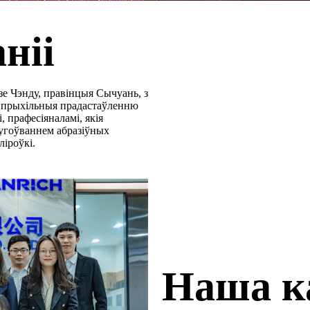
ніі
зе Чэнду, правінцыя Сычуань, з
 прыхільныя прадастаўленню
 прафесіяналамі, якія
лугоўваннем абразіўных
ліроўкі.
Наша к