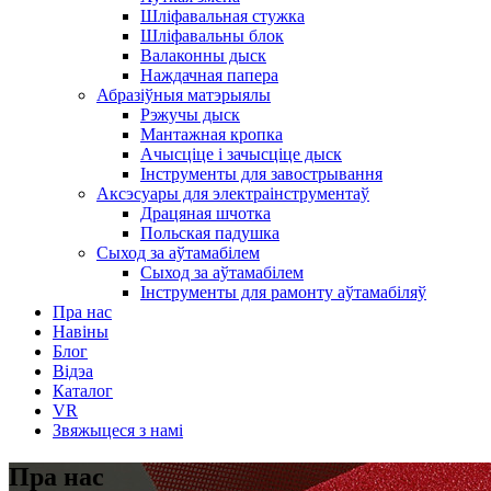
Шліфавальная стужка
Шліфавальны блок
Валаконны дыск
Наждачная папера
Абразіўныя матэрыялы
Рэжучы дыск
Мантажная кропка
Ачысціце і зачысціце дыск
Інструменты для завострывання
Аксэсуары для электраінструментаў
Драцяная шчотка
Польская падушка
Сыход за аўтамабілем
Сыход за аўтамабілем
Інструменты для рамонту аўтамабіляў
Пра нас
Навіны
Блог
Відэа
Каталог
VR
Звяжыцеся з намі
Пра нас