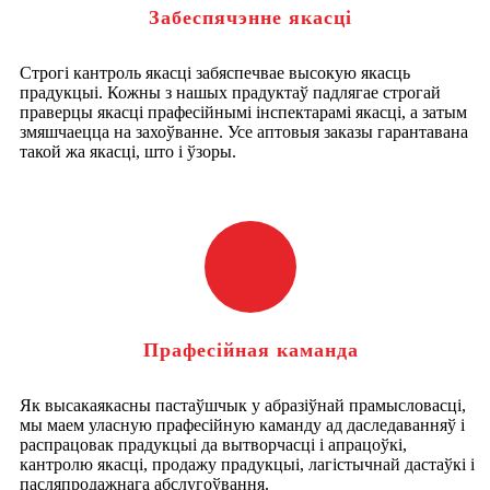
Забеспячэнне якасці
Строгі кантроль якасці забяспечвае высокую якасць
прадукцыі. Кожны з нашых прадуктаў падлягае строгай
праверцы якасці прафесійнымі інспектарамі якасці, а затым
змяшчаецца на захоўванне. Усе аптовыя заказы гарантавана
такой жа якасці, што і ўзоры.
Прафесійная каманда
Як высакаякасны пастаўшчык у абразіўнай прамысловасці,
мы маем уласную прафесійную каманду ад даследаванняў і
распрацовак прадукцыі да вытворчасці і апрацоўкі,
кантролю якасці, продажу прадукцыі, лагістычнай дастаўкі і
пасляпродажнага абслугоўвання.