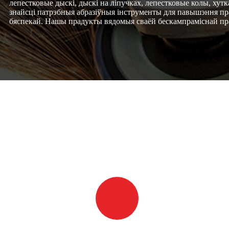
лепестковые дыскі, дыскі на ліпучках, лепестковые колы, ху
знайсці патрэбныя абразіўныя інструменты для павышэння пр
бяспекай. Нашы прадукты вядомыя сваёй бескампраміснай п