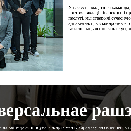
У нас ёсць выдатныя каманды,
кантролі якасці і інспекцыі і 
паслугі, мы стварылі сучасную
адпаведнасці з міжнароднымі с
забяспечыць лепшыя паслугі, 
версальнае раш
на вытворчасці поўнага асартыменту абразіваў на склейцы і з 