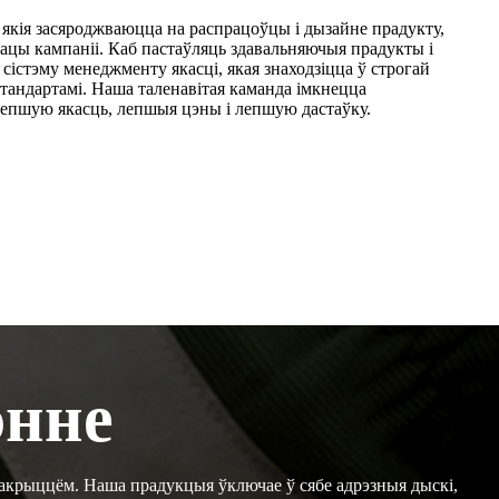
 якія засяроджваюцца на распрацоўцы і дызайне прадукту,
працы кампаніі. Каб пастаўляць здавальняючыя прадукты і
 сістэму менеджменту якасці, якая знаходзіцца ў строгай
тандартамі. Наша таленавітая каманда імкнецца
лепшую якасць, лепшыя цэны і лепшую дастаўку.
энне
пакрыццём. Наша прадукцыя ўключае ў сябе адрэзныя дыскі,