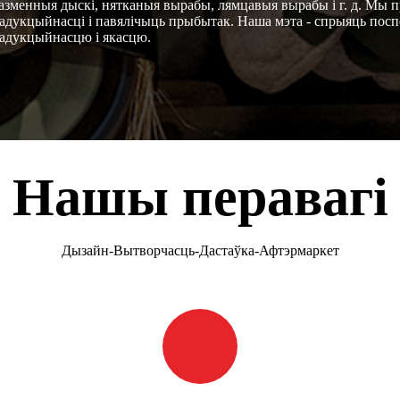
тказменныя дыскі, нятканыя вырабы, лямцавыя вырабы і г. д. Мы
адукцыйнасці і павялічыць прыбытак. Наша мэта - спрыяць посп
радукцыйнасцю і якасцю.
Нашы перавагі
Дызайн-Вытворчасць-Дастаўка-Афтэрмаркет