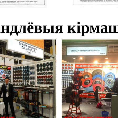
андлёвыя кірма