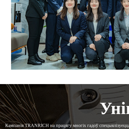
Уні
Кампанія TRANRICH на працягу многіх гадоў спецыялізуецца 