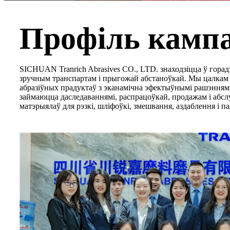
Профіль кампа
SICHUAN Tranrich Abrasives CO., LTD. знаходзіцца ў горад
зручным транспартам і прыгожай абстаноўкай. Мы цалкам
абразіўных прадуктаў з эканамічна эфектыўнымі рашэннямі,
займаюцца даследаваннямі, распрацоўкай, продажам і абс
матэрыялаў для рэзкі, шліфоўкі, змешвання, аздаблення і па