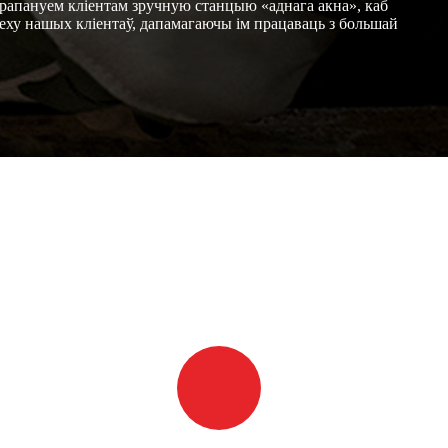
 прапануем кліентам зручную станцыю «аднага акна», каб
еху нашых кліентаў, дапамагаючы ім працаваць з большай