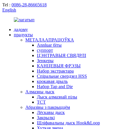
Tel :
0086-28-86665618
English
дадому
прадукты
МЕТАЛААПРАЦОЎКА
Annluar біты
суппорт
ЦЭНТРАВЫЯ СВЯДРЛІ
Зенкеры
КАНЦЕВЫЯ ФРЭЗЫ
Набор экстрактара
Спіральнае свердзел HSS
крокавая дрыль
Набор Tap and Die
Алмазны дыск
Дыск алмазнай пілы
TCT
Абразівы з пакрыццём
Лёскавы дыск
Закрылкі
Шліфавальны дыск Hook&Loop
Хуткая змена