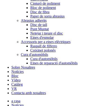
Cinturó de poliment
Bloc de poliment
Disc de fibra
Paper de sorra abrasius
Abrasius adherits
Disc de tall
Punt Muntat
Netejar i treure el disc
Eines d'esmolar
Accessoris per a eines elèctriques
Raspall de filferro
Coixinet polonès
Cura d'automòbils
Cura d'automòbils
Eines de reparació d'automòbils
Sobre Nosaltres
Notícies
Bloc
Vídeo
Catàleg
VR
Contacta amb nosaltres
a casa
Notícies