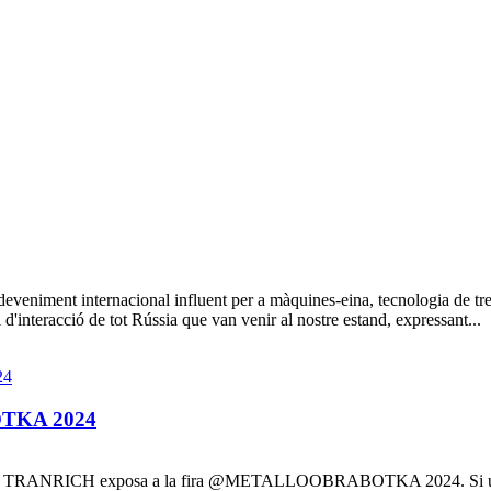
niment internacional influent per a màquines-eina, tecnologia de trebal
i d'interacció de tot Rússia que van venir al nostre estand, expressant...
OTKA 2024
NRICH exposa a la fira @METALLOOBRABOTKA 2024. Si us plau, t