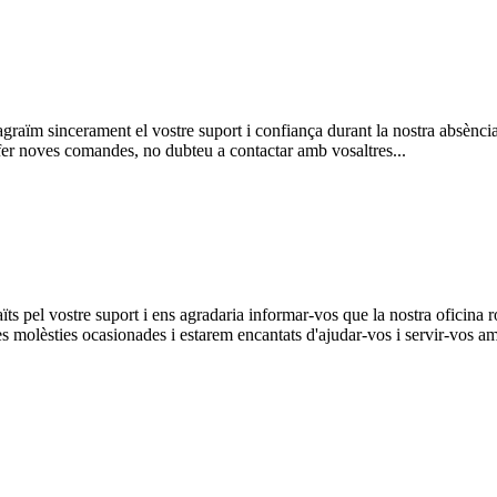
aïm sincerament el vostre suport i confiança durant la nostra absència
o fer noves comandes, no dubteu a contactar amb vosaltres...
 pel vostre suport i ens agradaria informar-vos que la nostra oficina r
olèsties ocasionades i estarem encantats d'ajudar-vos i servir-vos amb 