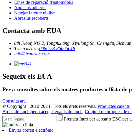
Eines de reparació d'automòbils
Abrasius adherits
Netejar i treure el disc
Abrasius recoberts
Contacta amb EUA
8th Floor, NO.2, Tongfuxiang, Xiyulong St., Chengdu, Sichuan
Truca'ns ara:
0086-28-86665618
info@tranrich.com
Segueix els EUA
Per a consultes sobre els nostres productes o llista de
Consulta ara
© Copyright - 2010-2024 : Tots els drets reservats.
Productes calents
Broca de nucli per a acer
,
Trepants de nucli
,
Conjunt de broques de nu
Premeu Intro per cercar o ESC per t
Enviar correu electrònic