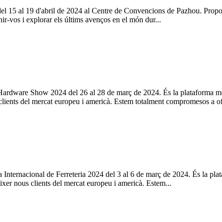
el 15 al 19 d'abril de 2024 al Centre de Convencions de Pazhou. Propor
ir-vos i explorar els últims avenços en el món dur...
rdware Show 2024 del 26 al 28 de març de 2024. És la plataforma més i
 clients del mercat europeu i americà. Estem totalment compromesos a ofer
ra Internacional de Ferreteria 2024 del 3 al 6 de març de 2024. És la pla
èixer nous clients del mercat europeu i americà. Estem...