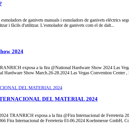
?
 esmoladors de ganivets manuals i esmoladors de ganivets elèctrics sego
r i fàcils d'utilitzar. L'esmolador de ganivets com el de dalt...
 Show 2024
RANRICH exposa a la fira @National Hardware Show 2024 Las Vegas, EU
nal Hardware Show March.26-28.2024 Las Vegas Convention Center , L
INTERNACIONAL DEL MATERIAL 2024
a 2024 TRANRICH exposa a la fira @Fira Internacional de Ferreteria 2024.
F-066 Fira Internacional de Ferreteria 03-06.2024 Koelnmesse GmbH, Co