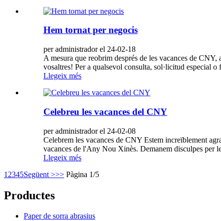
Hem tornat per negocis
per administrador el 24-02-18
A mesura que reobrim després de les vacances de CNY, agr
vosaltres! Per a qualsevol consulta, sol·licitud especial 
Llegeix més
Celebreu les vacances del CNY
per administrador el 24-02-08
Celebrem les vacances de CNY Estem increïblement agraïts
vacances de l'Any Nou Xinès. Demanem disculpes per les m
Llegeix més
1
2
3
4
5
Següent >
>>
Pàgina 1/5
Productes
Paper de sorra abrasius