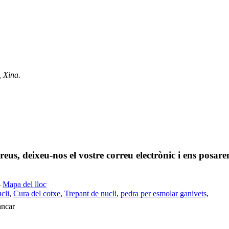
, Xina.
 preus, deixeu-nos el vostre correu electrònic i ens posa
-
Mapa del lloc
cli
,
Cura del cotxe
,
Trepant de nucli
,
pedra per esmolar ganivets
,
ancar