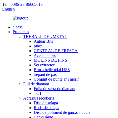
Tel :
0086-28-86665618
English
a casa
Productes
TREBALL DEL METAL
Anluar Bits
pinça
CENTRAL DE FRESCA
Avellanadors
MOLINS DE FINS
Set extractor
Broca helicoïdal HSS
trepant de pas
Conjunt de puntejar i morir
Full de diamant
Fulla de serra de diamant
TCT
Abrasius recoberts
Disc de solapa
Roda de solapa
Disc de poliment de ganxo i bucle
Canvi ràpid