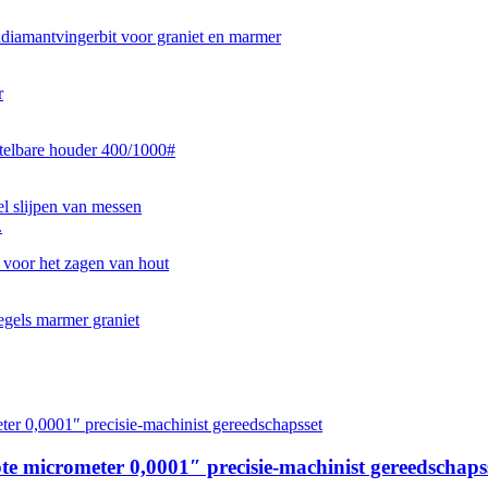
.
te micrometer 0,0001″ precisie-machinist gereedschaps