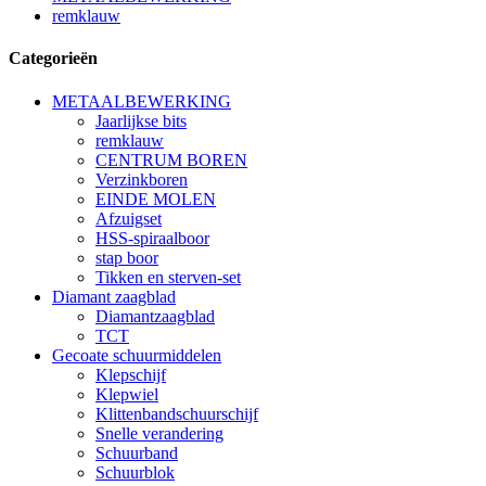
remklauw
Categorieën
METAALBEWERKING
Jaarlijkse bits
remklauw
CENTRUM BOREN
Verzinkboren
EINDE MOLEN
Afzuigset
HSS-spiraalboor
stap boor
Tikken en sterven-set
Diamant zaagblad
Diamantzaagblad
TCT
Gecoate schuurmiddelen
Klepschijf
Klepwiel
Klittenbandschuurschijf
Snelle verandering
Schuurband
Schuurblok