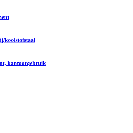
ment
/koolstofstaal
nt, kantoorgebruik