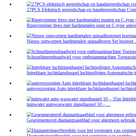
27PCS Elektrisch gereedschap en handgereedschap Comb
Ringvormige frees met hardmetalen punt en C-type univer
Nieuw ontworpen hardmetalen spiraalboren Set boorset .
Schuurlinnendraadwiel voor ontbraammachine Toepassin
Intrekbare luchtslanghaspel luchtpolijsten Automatische te
autoverzorging Auto intrekbare luchtslanghaspel luchtpoli
tuinwater autowaswater slanghaspel 10 – ...
Gesegmenteerd diamantzaagblad voor algemeen gebruik 
Diamantvingerfreesbits voor het vergroten van vormho...