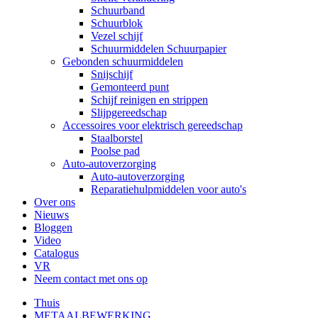
Schuurband
Schuurblok
Vezel schijf
Schuurmiddelen Schuurpapier
Gebonden schuurmiddelen
Snijschijf
Gemonteerd punt
Schijf reinigen en strippen
Slijpgereedschap
Accessoires voor elektrisch gereedschap
Staalborstel
Poolse pad
Auto-autoverzorging
Auto-autoverzorging
Reparatiehulpmiddelen voor auto's
Over ons
Nieuws
Bloggen
Video
Catalogus
VR
Neem contact met ons op
Thuis
METAALBEWERKING