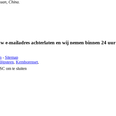
huan, China.
 uw e-mailadres achterlaten en wij nemen binnen 24 uur
n
-
Sitemap
lijpsteen
,
Kernborenset
,
SC om te sluiten