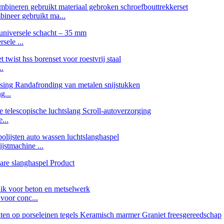
ineer gebruikt ma...
sele ...
..
g...
...
jstmachine ...
voor conc...