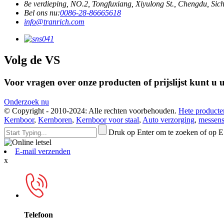
8e verdieping, NO.2, Tongfuxiang, Xiyulong St., Chengdu, Sic
Bel ons nu:
0086-28-86665618
info@tranrich.com
Volg de VS
Voor vragen over onze producten of prijslijst kunt u
Onderzoek nu
© Copyright - 2010-2024: Alle rechten voorbehouden.
Hete producte
Kernboor
,
Kernboren
,
Kernboor voor staal
,
Auto verzorging
,
messens
Druk op Enter om te zoeken of op E
E-mail verzenden
x
Telefoon