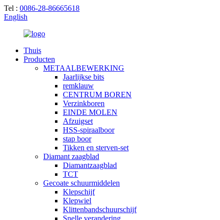
Tel :
0086-28-86665618
English
Thuis
Producten
METAALBEWERKING
Jaarlijkse bits
remklauw
CENTRUM BOREN
Verzinkboren
EINDE MOLEN
Afzuigset
HSS-spiraalboor
stap boor
Tikken en sterven-set
Diamant zaagblad
Diamantzaagblad
TCT
Gecoate schuurmiddelen
Klepschijf
Klepwiel
Klittenbandschuurschijf
Snelle verandering