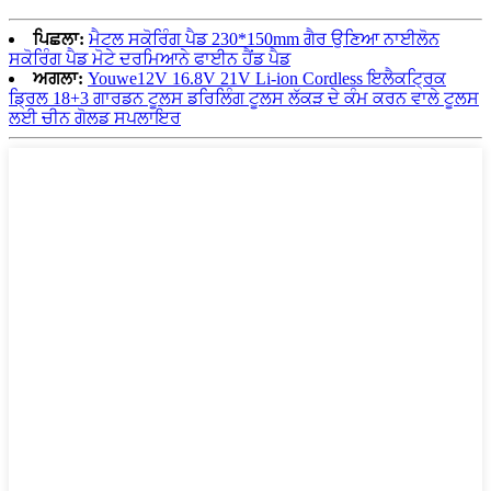
ਪਿਛਲਾ:
ਮੈਟਲ ਸਕੋਰਿੰਗ ਪੈਡ 230*150mm ਗੈਰ ਉਣਿਆ ਨਾਈਲੋਨ
ਸਕੋਰਿੰਗ ਪੈਡ ਮੋਟੇ ਦਰਮਿਆਨੇ ਫਾਈਨ ਹੈਂਡ ਪੈਡ
ਅਗਲਾ:
Youwe12V 16.8V 21V Li-ion Cordless ਇਲੈਕਟ੍ਰਿਕ
ਡ੍ਰਿਲ 18+3 ਗਾਰਡਨ ਟੂਲਸ ਡਰਿਲਿੰਗ ਟੂਲਸ ਲੱਕੜ ਦੇ ਕੰਮ ਕਰਨ ਵਾਲੇ ਟੂਲਸ
ਲਈ ਚੀਨ ਗੋਲਡ ਸਪਲਾਇਰ