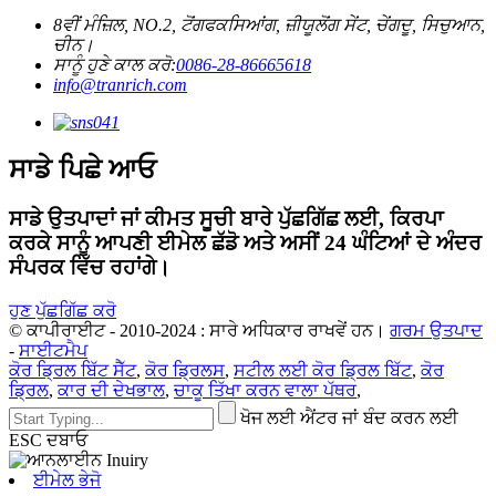
8ਵੀਂ ਮੰਜ਼ਿਲ, NO.2, ਟੋਂਗਫਕਸਿਆਂਗ, ਜ਼ੀਯੂਲੋਂਗ ਸੇਂਟ, ਚੇਂਗਦੂ, ਸਿਚੁਆਨ,
ਚੀਨ।
ਸਾਨੂੰ ਹੁਣੇ ਕਾਲ ਕਰੋ:
0086-28-86665618
info@tranrich.com
ਸਾਡੇ ਪਿਛੇ ਆਓ
ਸਾਡੇ ਉਤਪਾਦਾਂ ਜਾਂ ਕੀਮਤ ਸੂਚੀ ਬਾਰੇ ਪੁੱਛਗਿੱਛ ਲਈ, ਕਿਰਪਾ
ਕਰਕੇ ਸਾਨੂੰ ਆਪਣੀ ਈਮੇਲ ਛੱਡੋ ਅਤੇ ਅਸੀਂ 24 ਘੰਟਿਆਂ ਦੇ ਅੰਦਰ
ਸੰਪਰਕ ਵਿੱਚ ਰਹਾਂਗੇ।
ਹੁਣ ਪੁੱਛਗਿੱਛ ਕਰੋ
© ਕਾਪੀਰਾਈਟ - 2010-2024 : ਸਾਰੇ ਅਧਿਕਾਰ ਰਾਖਵੇਂ ਹਨ।
ਗਰਮ ਉਤਪਾਦ
-
ਸਾਈਟਮੈਪ
ਕੋਰ ਡ੍ਰਿਲ ਬਿੱਟ ਸੈੱਟ
,
ਕੋਰ ਡ੍ਰਿਲਸ
,
ਸਟੀਲ ਲਈ ਕੋਰ ਡ੍ਰਿਲ ਬਿੱਟ
,
ਕੋਰ
ਡ੍ਰਿਲ
,
ਕਾਰ ਦੀ ਦੇਖਭਾਲ
,
ਚਾਕੂ ਤਿੱਖਾ ਕਰਨ ਵਾਲਾ ਪੱਥਰ
,
ਖੋਜ ਲਈ ਐਂਟਰ ਜਾਂ ਬੰਦ ਕਰਨ ਲਈ
ESC ਦਬਾਓ
ਈਮੇਲ ਭੇਜੋ