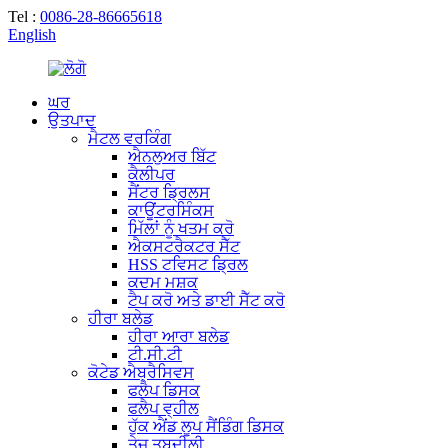
Tel :
0086-28-86665618
English
ਘਰ
ਉਤਪਾਦ
ਮੈਟਲ ਵਰਕਿੰਗ
ਐਨਲੁਅਰ ਬਿੱਟ
ਕੈਲੀਪਰ
ਸੈਂਟਰ ਡ੍ਰਿਲਸ
ਕਾਊਂਟਰਸਿੰਕਸ
ਮਿੱਲਾਂ ਨੂੰ ਖਤਮ ਕਰੋ
ਐਕਸਟਰੈਕਟਰ ਸੈੱਟ
HSS ਟਵਿਸਟ ਡ੍ਰਿਲ
ਕਦਮ ਮਸ਼ਕ
ਟੈਪ ਕਰੋ ਅਤੇ ਡਾਈ ਸੈੱਟ ਕਰੋ
ਹੀਰਾ ਬਲੇਡ
ਹੀਰਾ ਆਰਾ ਬਲੇਡ
ਟੀ.ਸੀ.ਟੀ
ਕੋਟੇਡ ਐਬ੍ਰੈਸਿਵਸ
ਫਲੈਪ ਡਿਸਕ
ਫਲੈਪ ਵ੍ਹੀਲ
ਹੁੱਕ ਐਂਡ ਲੂਪ ਸੈਂਡਿੰਗ ਡਿਸਕ
ਤੇਜ਼ ਤਬਦੀਲੀ