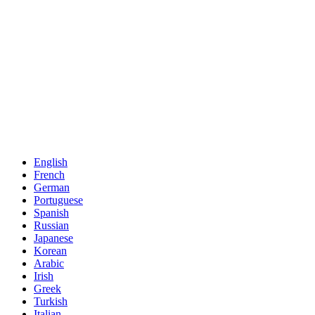
English
French
German
Portuguese
Spanish
Russian
Japanese
Korean
Arabic
Irish
Greek
Turkish
Italian