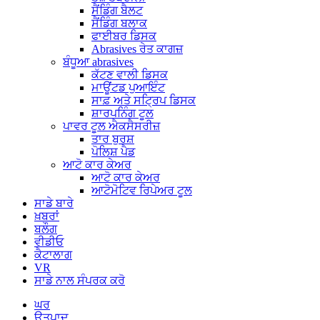
ਸੈਂਡਿੰਗ ਬੈਲਟ
ਸੈਂਡਿੰਗ ਬਲਾਕ
ਫਾਈਬਰ ਡਿਸਕ
Abrasives ਰੇਤ ਕਾਗਜ਼
ਬੰਧੂਆ abrasives
ਕੱਟਣ ਵਾਲੀ ਡਿਸਕ
ਮਾਊਂਟਡ ਪੁਆਇੰਟ
ਸਾਫ਼ ਅਤੇ ਸਟ੍ਰਿਪ ਡਿਸਕ
ਸ਼ਾਰਪਨਿੰਗ ਟੂਲ
ਪਾਵਰ ਟੂਲ ਐਕਸੈਸਰੀਜ਼
ਤਾਰ ਬੁਰਸ਼
ਪੋਲਿਸ਼ ਪੈਡ
ਆਟੋ ਕਾਰ ਕੇਅਰ
ਆਟੋ ਕਾਰ ਕੇਅਰ
ਆਟੋਮੋਟਿਵ ਰਿਪੇਅਰ ਟੂਲ
ਸਾਡੇ ਬਾਰੇ
ਖ਼ਬਰਾਂ
ਬਲੌਗ
ਵੀਡੀਓ
ਕੈਟਾਲਾਗ
VR
ਸਾਡੇ ਨਾਲ ਸੰਪਰਕ ਕਰੋ
ਘਰ
ਉਤਪਾਦ