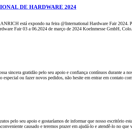
CIONAL DE HARDWARE 2024
RANRICH está expondo na feira @International Hardware Fair 2024. Por
 Hardware Fair 03 a 06.2024 de março de 2024 Koelnmesse GmbH, Colo.
sa sincera gratidão pelo seu apoio e confiança contínuos durante a no
o especial ou fazer novos pedidos, não hesite em entrar em contato com
s pelo seu apoio e gostaríamos de informar que nosso escritório est
onveniente causado e teremos prazer em ajudá-lo e atendê-lo no que v