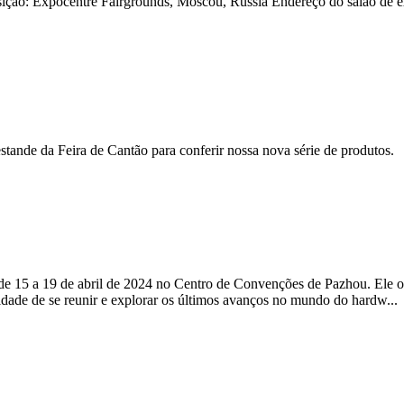
ição: Expocentre Fairgrounds, Moscou, Rússia Endereço do salão de 
tande da Feira de Cantão para conferir nossa nova série de produtos.
 de 15 a 19 de abril de 2024 no Centro de Convenções de Pazhou. Ele 
nidade de se reunir e explorar os últimos avanços no mundo do hardw...