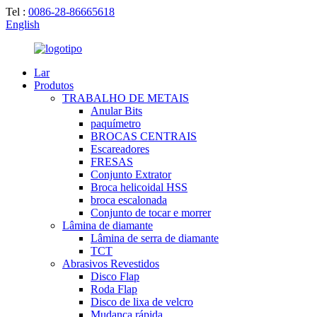
Tel :
0086-28-86665618
English
Lar
Produtos
TRABALHO DE METAIS
Anular Bits
paquímetro
BROCAS CENTRAIS
Escareadores
FRESAS
Conjunto Extrator
Broca helicoidal HSS
broca escalonada
Conjunto de tocar e morrer
Lâmina de diamante
Lâmina de serra de diamante
TCT
Abrasivos Revestidos
Disco Flap
Roda Flap
Disco de lixa de velcro
Mudança rápida