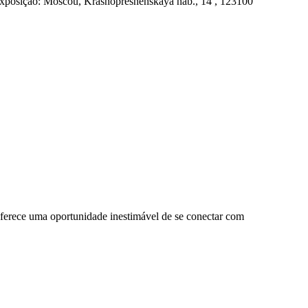
exposição: Moscou, Krasnopresnenskaya nab., 14 , 123100
oferece uma oportunidade inestimável de se conectar com