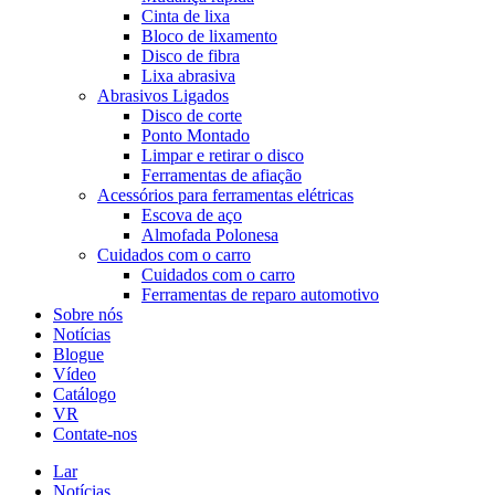
Cinta de lixa
Bloco de lixamento
Disco de fibra
Lixa abrasiva
Abrasivos Ligados
Disco de corte
Ponto Montado
Limpar e retirar o disco
Ferramentas de afiação
Acessórios para ferramentas elétricas
Escova de aço
Almofada Polonesa
Cuidados com o carro
Cuidados com o carro
Ferramentas de reparo automotivo
Sobre nós
Notícias
Blogue
Vídeo
Catálogo
VR
Contate-nos
Lar
Notícias