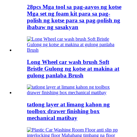
28pcs Mga tool sa pag-aayos ng kotse
Mga set ng foam kit para sa pag-
polish ng kotse para sa pag-polish ng
ibabaw ng sasakyan
Long Wheel car wash brush Soft
Bristle Gulong ng kotse at makina at
gulong panlaba Brush
tatlong layer at limang kahon ng
toolbox drawer finishing box
mechanical matibay