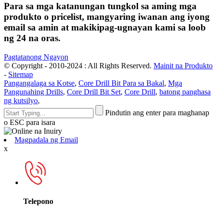
Para sa mga katanungan tungkol sa aming mga
produkto o pricelist, mangyaring iwanan ang iyong
email sa amin at makikipag-ugnayan kami sa loob
ng 24 na oras.
Pagtatanong Ngayon
© Copyright - 2010-2024 : All Rights Reserved.
Mainit na Produkto
-
Sitemap
Pangangalaga sa Kotse
,
Core Drill Bit Para sa Bakal
,
Mga
Pangunahing Drills
,
Core Drill Bit Set
,
Core Drill
,
batong panghasa
ng kutsilyo
,
Pindutin ang enter para maghanap
o ESC para isara
Magpadala ng Email
x
Telepono