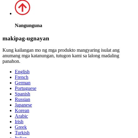
Nangunguna
makipag-ugnayan
Kung kailangan mo ng mga produkto mangyaring isulat ang
anumang mga katanungan, tutugon kami sa lalong madaling
panahon.
English
French
German
Portuguese
Spanish
Russian
Japanese
Korean
Arabic
Irish
Greek
Turkish