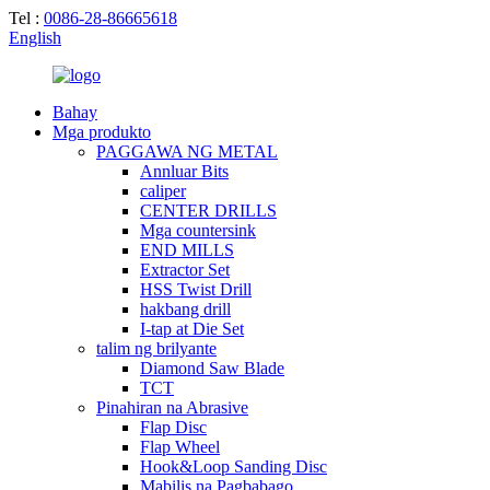
Tel :
0086-28-86665618
English
Bahay
Mga produkto
PAGGAWA NG METAL
Annluar Bits
caliper
CENTER DRILLS
Mga countersink
END MILLS
Extractor Set
HSS Twist Drill
hakbang drill
I-tap at Die Set
talim ng brilyante
Diamond Saw Blade
TCT
Pinahiran na Abrasive
Flap Disc
Flap Wheel
Hook&Loop Sanding Disc
Mabilis na Pagbabago