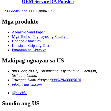
OEM Service DA Polisher
1
2
3
4
5
6
Susunod >
>>
Pahina 1 / 7
Mga produkto
Abrasive Sand Paper
Mga Tool sa Pag-aayos ng Sasakyan
Bonded Abrasives
Linisin at Strip ang Disc
Pinahiran na Abrasive
Makipag-ugnayan sa US
8th Floor, NO.2, Tongfuxiang, Xiyulong St., Chengdu,
Sichuan, China.
Tawagan Kami Ngayon:
0086-28-86665618
info@tranrich.com
Sundin ang US