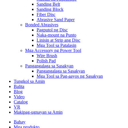
Sanding Belt
Sanding Block
Fiber Disc
Abrasive Sand Paper
Bonded Abrasives
Pagputol ng Disc
Naka-mount na Punto
Linisin at Strip ang Disc
Mga Tool sa Patalasin
Mga Accessory ng Power Tool
Wire Brush
Polish Pad
Pangangalaga sa Sasakyan
Pangangalaga sa Sasakyan
Mga Tool sa Pag-aayos ng Sasakyan
Tungkol sa Amin
Balita
Blog
Video
Catalog
VR
Makipag-ugnayan sa Amin
Bahay
Mga produkto