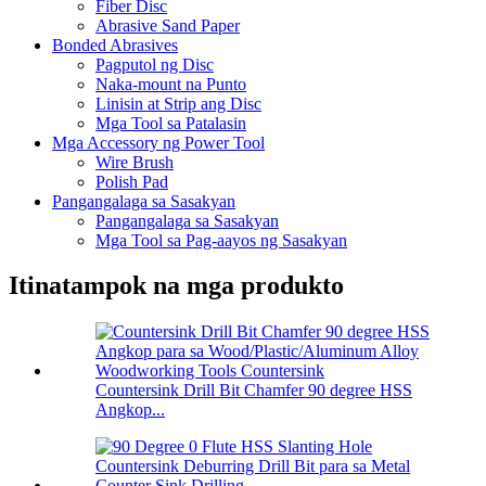
Fiber Disc
Abrasive Sand Paper
Bonded Abrasives
Pagputol ng Disc
Naka-mount na Punto
Linisin at Strip ang Disc
Mga Tool sa Patalasin
Mga Accessory ng Power Tool
Wire Brush
Polish Pad
Pangangalaga sa Sasakyan
Pangangalaga sa Sasakyan
Mga Tool sa Pag-aayos ng Sasakyan
Itinatampok na mga produkto
Countersink Drill Bit Chamfer 90 degree HSS
Angkop...