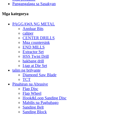
Pangangalaga sa Sasakyan
Mga kategorya
PAGGAWA NG METAL
Annluar Bits
caliper
CENTER DRILLS
Mga countersink
END MILLS
Extractor Set
HSS Twist Drill
hakbang drill
I-tap at Die Set
talim ng brilyante
Diamond Saw Blade
TCT
Pinahiran na Abrasive
Flap Disc
Flap Wheel
Hook&Loop Sanding Disc
Mabilis na Pagbabago
Sanding Belt
Sanding Block