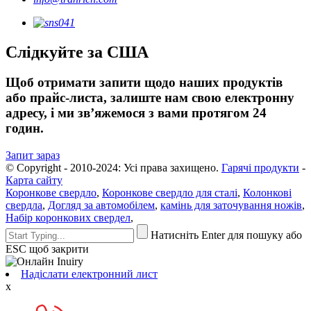
Слідкуйте за США
Щоб отримати запити щодо наших продуктів
або прайс-листа, залиште нам свою електронну
адресу, і ми зв’яжемося з вами протягом 24
годин.
Запит зараз
© Copyright - 2010-2024: Усі права захищено.
Гарячі продукти
-
Карта сайту
Коронкове свердло
,
Коронкове свердло для сталі
,
Колонкові
свердла
,
Догляд за автомобілем
,
камінь для заточування ножів
,
Набір коронкових свердел
,
Натисніть Enter для пошуку або
ESC щоб закрити
Надіслати електронний лист
x