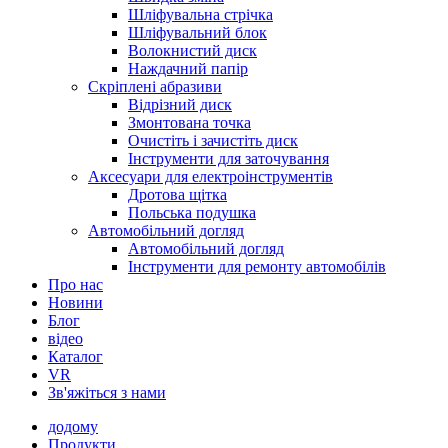
Шліфувальна стрічка
Шліфувальний блок
Волокнистий диск
Наждачний папір
Скріплені абразиви
Відрізний диск
Змонтована точка
Очистіть і зачистіть диск
Інструменти для заточування
Аксесуари для електроінструментів
Дротова щітка
Польська подушка
Автомобільний догляд
Автомобільний догляд
Інструменти для ремонту автомобілів
Про нас
Новини
Блог
відео
Каталог
VR
Зв'яжіться з нами
додому
Продукти