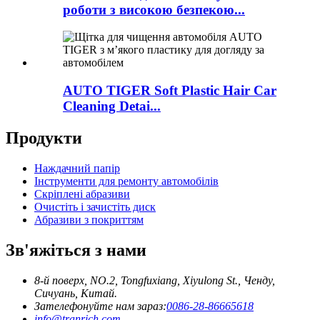
роботи з високою безпекою...
AUTO TIGER Soft Plastic Hair Car
Cleaning Detai...
Продукти
Наждачний папір
Інструменти для ремонту автомобілів
Скріплені абразиви
Очистіть і зачистіть диск
Абразиви з покриттям
Зв'яжіться з нами
8-й поверх, NO.2, Tongfuxiang, Xiyulong St., Ченду,
Сичуань, Китай.
Зателефонуйте нам зараз:
0086-28-86665618
info@tranrich.com