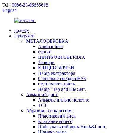
Tel :
0086-28-86665618
English
додому
Продукти
МЕТАЛООБРОБКА
Annluar біти
супорт
ЦЕНТРОВІ СВЕРДЛА
Зенкери
КІНЦЕВІ ФРЕЗИ
Набір екстрактора
Спіральне свердло HSS
ступінчаста дриль
Набір "Tap and Die Set".
Алмазний диск
Алмазне пильне полотно
TCT
Абразиви з покриттям
Пластиковий диск
Клапанне колесо
Шліфувальний диск Hook&Loop
Швидка зміна