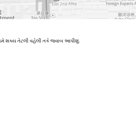
અમે શક્ય તેટલી વહેલી તકે જવાબ આપીશું.