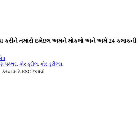
પા કરીને તમારો ઇમેઇલ અમને મોકલો અને અમે 24 કલાકની અંદ
મેપ
ષ્ણ પથ્થર
,
કોર ડ્રીલ
,
કોર ડ્રીલ્સ
,
 કરવા માટે ESC દબાવો