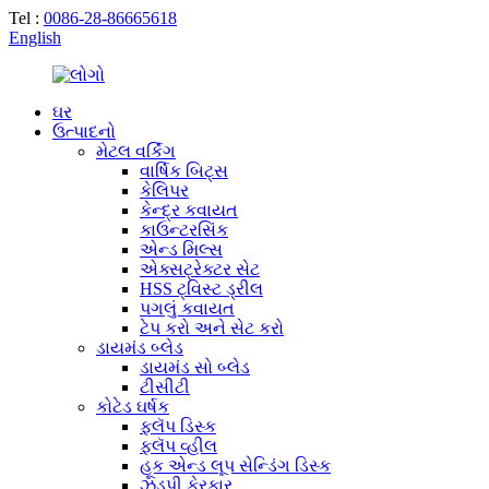
Tel :
0086-28-86665618
English
ઘર
ઉત્પાદનો
મેટલ વર્કિંગ
વાર્ષિક બિટ્સ
કેલિપર
કેન્દ્ર કવાયત
કાઉન્ટરસિંક
એન્ડ મિલ્સ
એક્સટ્રેક્ટર સેટ
HSS ટ્વિસ્ટ ડ્રીલ
પગલું કવાયત
ટેપ કરો અને સેટ કરો
ડાયમંડ બ્લેડ
ડાયમંડ સો બ્લેડ
ટીસીટી
કોટેડ ઘર્ષક
ફ્લૅપ ડિસ્ક
ફ્લૅપ વ્હીલ
હૂક એન્ડ લૂપ સેન્ડિંગ ડિસ્ક
ઝડપી ફેરફાર