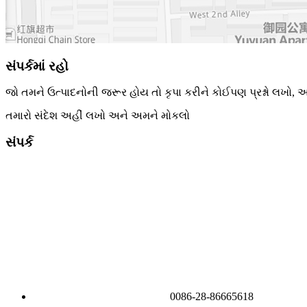
સંપર્કમાં રહો
જો તમને ઉત્પાદનોની જરૂર હોય તો કૃપા કરીને કોઈપણ પ્રશ્નો લખો, 
તમારો સંદેશ અહીં લખો અને અમને મોકલો
સંપર્ક
0086-28-86665618