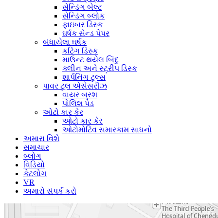
સેન્ડિંગ બેલ્ટ
સેન્ડિંગ બ્લોક
ફાઇબર ડિસ્ક
ઘર્ષક સેન્ડ પેપર
બંધાયેલા ઘર્ષક
કટિંગ ડિસ્ક
માઉન્ટ થયેલ બિંદુ
ક્લીન અને સ્ટ્રીપ ડિસ્ક
શાર્પનિંગ ટૂલ્સ
પાવર ટૂલ એસેસરીઝ
વાયર બ્રશ
પોલિશ પેડ
ઓટો કાર કેર
ઓટો કાર કેર
ઓટોમોટિવ સમારકામ સાધનો
અમારા વિશે
સમાચાર
બ્લોગ
વિડિયો
કેટલોગ
VR
અમારો સંપર્ક કરો