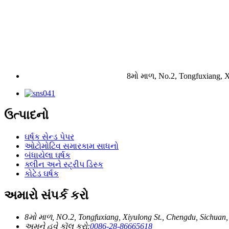
8મો માળ, No.2, Tongfuxiang, X
ઉત્પાદનો
ઘર્ષક સેન્ડ પેપર
ઓટોમોટિવ સમારકામ સાધનો
બંધાયેલા ઘર્ષક
ક્લીન અને સ્ટ્રીપ ડિસ્ક
કોટેડ ઘર્ષક
અમારો સંપર્ક કરો
8મો માળ, NO.2, Tongfuxiang, Xiyulong St., Chengdu, Sichuan,
અમને હવે કૉલ કરો:
0086-28-86665618