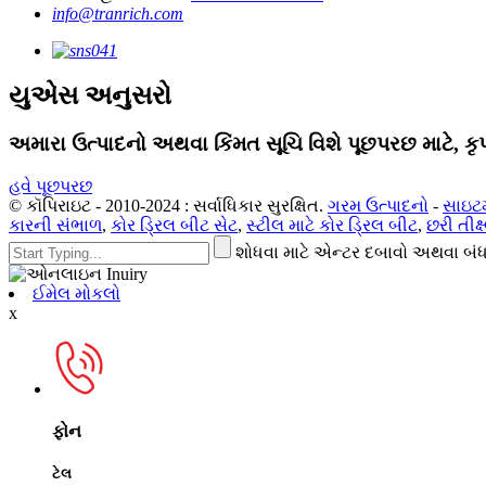
info@tranrich.com
યુએસ અનુસરો
અમારા ઉત્પાદનો અથવા કિંમત સૂચિ વિશે પૂછપરછ માટે, કૃ
હવે પૂછપરછ
© કૉપિરાઇટ - 2010-2024 : સર્વાધિકાર સુરક્ષિત.
ગરમ ઉત્પાદનો
-
સાઇટ
કારની સંભાળ
,
કોર ડ્રિલ બીટ સેટ
,
સ્ટીલ માટે કોર ડ્રિલ બીટ
,
છરી તીક્
શોધવા માટે એન્ટર દબાવો અથવા બંધ
ઈમેલ મોકલો
x
ફોન
ટેલ