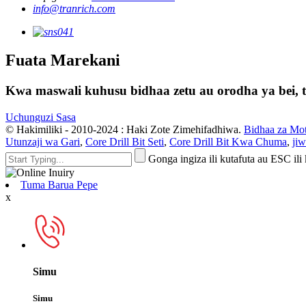
info@tranrich.com
Fuata Marekani
Kwa maswali kuhusu bidhaa zetu au orodha ya bei, ta
Uchunguzi Sasa
© Hakimiliki - 2010-2024 : Haki Zote Zimehifadhiwa.
Bidhaa za Mo
Utunzaji wa Gari
,
Core Drill Bit Seti
,
Core Drill Bit Kwa Chuma
,
jiw
Gonga ingiza ili kutafuta au ESC ili
Tuma Barua Pepe
x
Simu
Simu