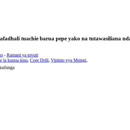
fadhali tuachie barua pepe yako na tutawasiliana nda
to
-
Ramani ya tovuti
e la kunoa kisu
,
Core Drill
,
Vipimo vya Msingi
,
 kufunga