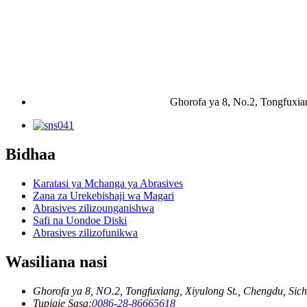
Ghorofa ya 8, No.2, Tongfuxia
Bidhaa
Karatasi ya Mchanga ya Abrasives
Zana za Urekebishaji wa Magari
Abrasives zilizounganishwa
Safi na Uondoe Diski
Abrasives zilizofunikwa
Wasiliana nasi
Ghorofa ya 8, NO.2, Tongfuxiang, Xiyulong St., Chengdu, Sic
Tupigie Sasa:
0086-28-86665618