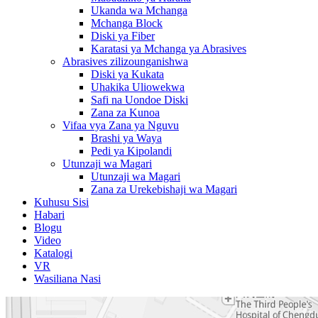
Ukanda wa Mchanga
Mchanga Block
Diski ya Fiber
Karatasi ya Mchanga ya Abrasives
Abrasives zilizounganishwa
Diski ya Kukata
Uhakika Uliowekwa
Safi na Uondoe Diski
Zana za Kunoa
Vifaa vya Zana ya Nguvu
Brashi ya Waya
Pedi ya Kipolandi
Utunzaji wa Magari
Utunzaji wa Magari
Zana za Urekebishaji wa Magari
Kuhusu Sisi
Habari
Blogu
Video
Katalogi
VR
Wasiliana Nasi