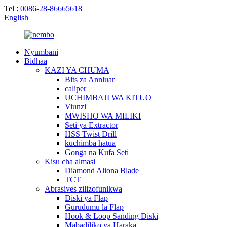
Tel :
0086-28-86665618
English
Nyumbani
Bidhaa
KAZI YA CHUMA
Bits za Annluar
caliper
UCHIMBAJI WA KITUO
Viunzi
MWISHO WA MILIKI
Seti ya Extractor
HSS Twist Drill
kuchimba hatua
Gonga na Kufa Seti
Kisu cha almasi
Diamond Aliona Blade
TCT
Abrasives zilizofunikwa
Diski ya Flap
Gurudumu la Flap
Hook & Loop Sanding Diski
Mabadiliko ya Haraka