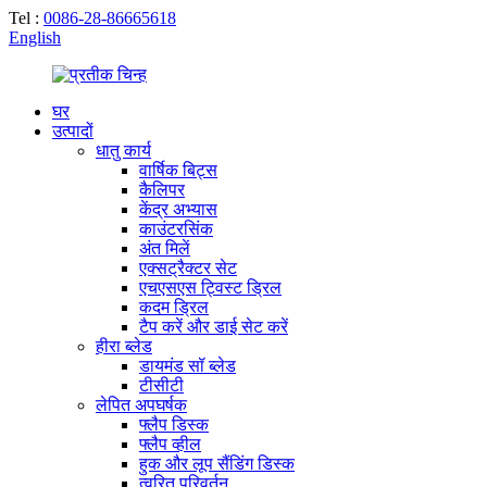
Tel :
0086-28-86665618
English
घर
उत्पादों
धातु कार्य
वार्षिक बिट्स
कैलिपर
केंद्र अभ्यास
काउंटरसिंक
अंत मिलें
एक्सट्रैक्टर सेट
एचएसएस ट्विस्ट ड्रिल
कदम ड्रिल
टैप करें और डाई सेट करें
हीरा ब्लेड
डायमंड सॉ ब्लेड
टीसीटी
लेपित अपघर्षक
फ्लैप डिस्क
फ्लैप व्हील
हुक और लूप सैंडिंग डिस्क
त्वरित परिवर्तन