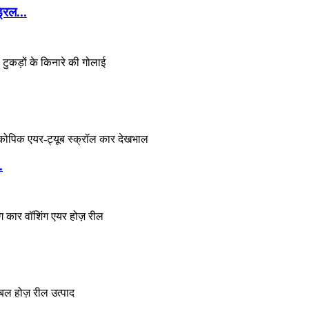
रिल...
.