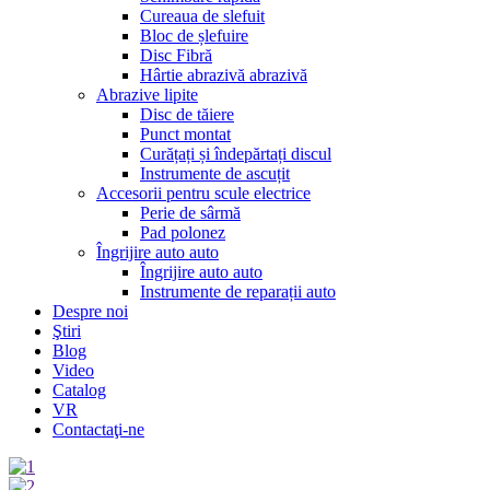
Cureaua de slefuit
Bloc de șlefuire
Disc Fibră
Hârtie abrazivă abrazivă
Abrazive lipite
Disc de tăiere
Punct montat
Curățați și îndepărtați discul
Instrumente de ascuțit
Accesorii pentru scule electrice
Perie de sârmă
Pad polonez
Îngrijire auto auto
Îngrijire auto auto
Instrumente de reparații auto
Despre noi
Ştiri
Blog
Video
Catalog
VR
Contactaţi-ne