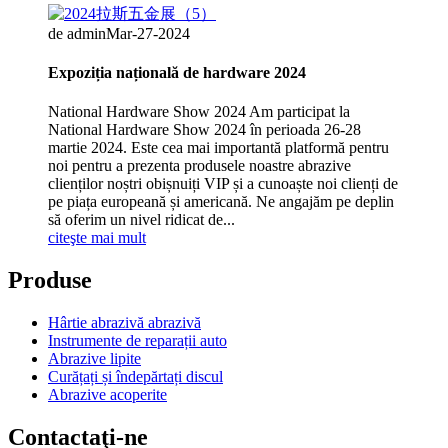
de admin
Mar-27-2024
Expoziția națională de hardware 2024
National Hardware Show 2024 Am participat la
National Hardware Show 2024 în perioada 26-28
martie 2024. Este cea mai importantă platformă pentru
noi pentru a prezenta produsele noastre abrazive
clienților noștri obișnuiți VIP și a cunoaște noi clienți de
pe piața europeană și americană. Ne angajăm pe deplin
să oferim un nivel ridicat de...
citeşte mai mult
Produse
Hârtie abrazivă abrazivă
Instrumente de reparații auto
Abrazive lipite
Curățați și îndepărtați discul
Abrazive acoperite
Contactaţi-ne