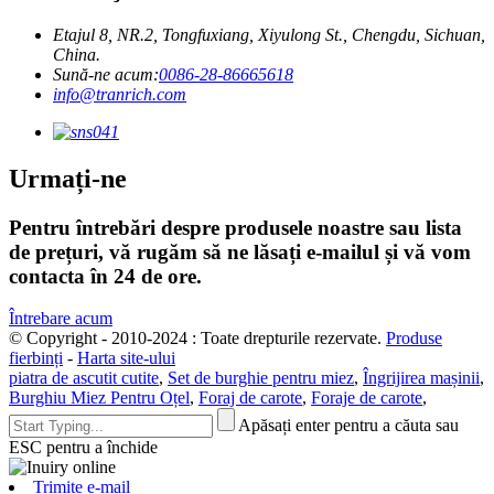
Etajul 8, NR.2, Tongfuxiang, Xiyulong St., Chengdu, Sichuan,
China.
Sună-ne acum:
0086-28-86665618
info@tranrich.com
Urmați-ne
Pentru întrebări despre produsele noastre sau lista
de prețuri, vă rugăm să ne lăsați e-mailul și vă vom
contacta în 24 de ore.
Întrebare acum
© Copyright - 2010-2024 : Toate drepturile rezervate.
Produse
fierbinți
-
Harta site-ului
piatra de ascutit cutite
,
Set de burghie pentru miez
,
Îngrijirea mașinii
,
Burghiu Miez Pentru Oțel
,
Foraj de carote
,
Foraje de carote
,
Apăsați enter pentru a căuta sau
ESC pentru a închide
Trimite e-mail