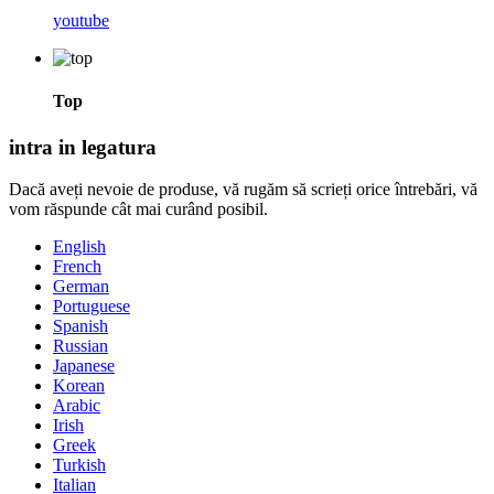
youtube
Top
intra in legatura
Dacă aveți nevoie de produse, vă rugăm să scrieți orice întrebări, vă
vom răspunde cât mai curând posibil.
English
French
German
Portuguese
Spanish
Russian
Japanese
Korean
Arabic
Irish
Greek
Turkish
Italian