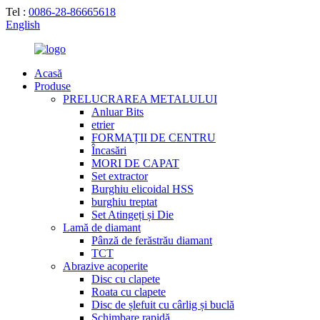
Tel :
0086-28-86665618
English
Acasă
Produse
PRELUCRAREA METALULUI
Anluar Bits
etrier
FORMAȚII DE CENTRU
Încasări
MORI DE CAPAT
Set extractor
Burghiu elicoidal HSS
burghiu treptat
Set Atingeți și Die
Lamă de diamant
Pânză de ferăstrău diamant
TCT
Abrazive acoperite
Disc cu clapete
Roata cu clapete
Disc de șlefuit cu cârlig și buclă
Schimbare rapidă