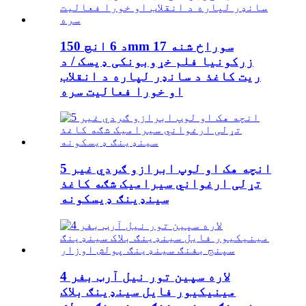
د 6 انچ 150mm 17 سوراخ شنه
زرکونیا فلم خړوبونکی ډیسک / د
ریت کاغذ د سانډر لپاره د انقلاب
او خورا فعالیت سره
5 انچه هک او لوپ ابرازو ګردي غیر
تړلی ارغواني سیرامیک شګه کاغذ
سینډینګ ډیسکونه
4 لاره سپین تور نیل آرټ بفر
مینیکیور فایل سینډینګ بلاک