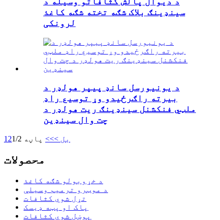
د دیوال پالش کثافاتو وسیله د
سینډینګ بلاک شګه تخته شګه کاغذ
لرونکی
د یونیورسل سانډ پیپر هولډر د
بیرته راګرځیدو وړ توسیع راډ
ملټي فنکشنل سینډینګ ریت هولډر د
چت وال سینډین
بل >
>>
پاڼه 1/2
2
1
محصولات
د خړوبولو شګه کاغذ
د موټرو ترمیم وسیلې
تړل شوي کثافات
پاک او پټه ډیسک
پوښل شوي کثافات