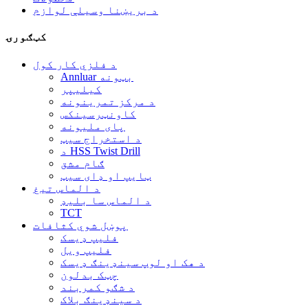
د بریښنا وسیلې لوازم
کټګورۍ
د فلزي کار کول
Annluar بټونه
کیلیپر
د مرکز تمرینونه
کاونټرسینکس
پای ملیونه
د استخراج سیټ
د HSS Twist Drill
ګام مشق
ټایپ او ډای سیټ
د الماس تیغ
د الماس سا بلیډ
TCT
پوښل شوي کثافات
فلیپ ډیسک
فلیپ ویل
د هک او لوپ سینډینګ ډیسک
چټک بدلون
د شګو کمربند
د سینډینګ بلاک