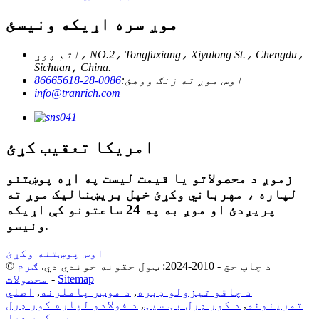
موږ سره اړیکه ونیسئ
اتم پوړ، NO.2، Tongfuxiang، Xiyulong St.، Chengdu،
Sichuan، China.
اوس موږ ته زنګ ووهئ:
0086-28-86665618
info@tranrich.com
امریکا تعقیب کړئ
زموږ د محصولاتو یا قیمت لیست په اړه پوښتنو
لپاره ، مهرباني وکړئ خپل بریښنالیک موږ ته
پریږدئ او موږ به په 24 ساعتونو کې اړیکه
ونیسو.
اوس پوښتنه وکړئ
© د چاپ حق - 2010-2024: ټول حقونه خوندي دي.
ګرم
Sitemap
-
محصولات
د چاقو تیزولو ډبره
,
د موټر پاملرنه
,
اصلي
تمرینونه
,
د کور ډرل بټ سیټ
,
د فولادو لپاره کور ډرل
,
بټ
,
کور ډرل