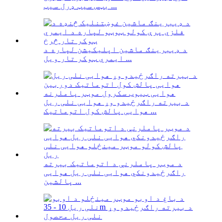
بټس سیټ ډرل سیټ ...
د ډیبرینګ ماشین اپلیکیشن لپاره د
ایمري ټوکر تار ویل ...
د بیرته راګرځیدو وړ هوایی نلی ریل
هوایی پالش کول اتوماتیک ...
د موټر پاملرنې د اتوماتیک بیرته
راګرځیدونکي هوایی نلی ریل هوایی
پالشین ...