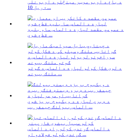
د باغ د اوبو موټر مینځلو د اوبو نلی
ریل 10 - ...
د عمومي مقصد لپاره د الماس ساو بلیډ
قطع شوي ...
د لوی شکل کولو لپاره د الماس د ګوتو
ملنګ بټونه ...
د ډبرې لپاره د ویکیوم بریز شوي
الماس بیولنګ چیمفر بټ ...
د الماس ګړندی کولو راډ د الماس
ګړندی کولو فولادو او ...