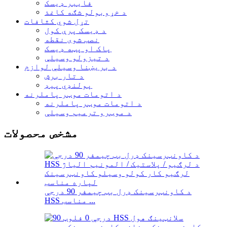
فایبر ډیسک
د خړوبولو شګه کاغذ
تړل شوي کثافات
د ډیسک پرې کول
نصب شوی نقطه
پاک او پټه ډیسک
د تیزولو وسیلې
د بریښنا وسیلې لوازم
د تار برش
پولنډي پیډ
د اتومات موټر پاملرنه
د اتومات موټر پاملرنه
د موټرو ترمیم وسیلې
مشخص محصولات
د کاونټرسینک ډرل بټ چیمفر 90 درجې
HSS مناسب ...