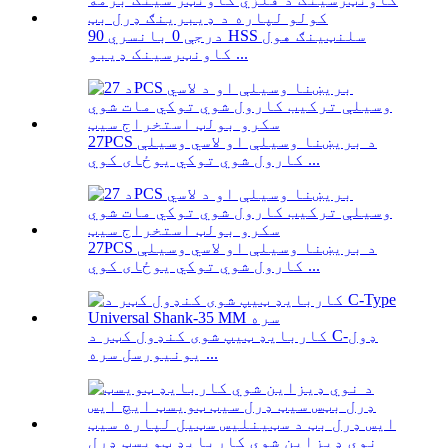
90 درجې 0 بانسري HSS سلنټینګ هول
کاونټرسینک ډیبو ...
27PCS د بریښنا وسیلې او لاسي وسیلې
کارول شوي توکي یوځای کوي ...
27PCS د بریښنا وسیلې او لاسي وسیلې
کارول شوي توکي یوځای کوي ...
کاربایډ ټیپ شوی کنډول کټر د C-ډول
یونیورسل سره ...
نوي ډیزاین شوي کاربایډ ټویسټ ډرل