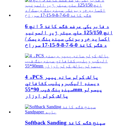
د فابریکې عرضه شګه کاغذ 5 انچ 6
انچ 125/150 ملي میتر ژیړ المونیم
اکسایډ خړوبونکی سینډینګ ډیسک /
د شګو کاغذ 0-6-7-8-9-15-17 سوراخ
د 4PCS پالش کولو سانډ پیپر
ډیمنډ الیکټروپلیټ کثافاتي
سینډینګ شیټ 90*55mm پیسولو
پالش کولو اوزار
Softback Sanding سپنج شګه کاغذ