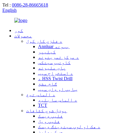
Tel :
0086-28-86665618
English
کور
محصولات
د فلزي کار کول
Annluar بټونه
کیلیپر
د مرکز تمرینونه
کاونټرسینکس
پای ملیونه
د استخراج سیټ
د HSS Twist Drill
ګام مشق
ټایپ او ډای سیټ
د الماس تیغ
د الماس سا بلیډ
TCT
پوښل شوي کثافات
فلیپ ډیسک
فلیپ ویل
د هک او لوپ سینډینګ ډیسک
چټک بدلون