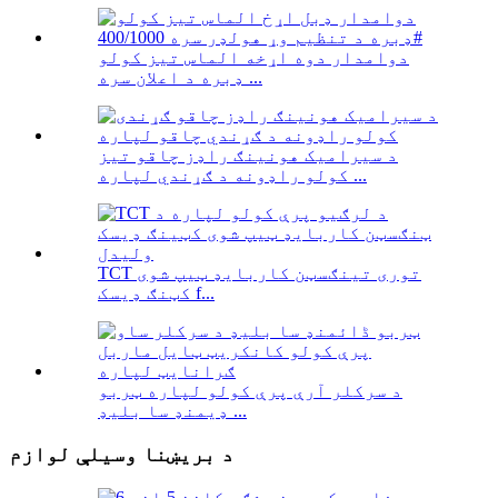
دوامدار دوه اړخه الماس تیز کولو
ډبره د اعلان سره ...
د سیرامیک هونینګ راډز چاقو تیز
کولو راډونه د ګړندي لپاره ...
TCT توری تینګسټن کاربایډ ټیپ شوی
کټنګ ډیسک f...
د سرکلر آرې پرې کولو لپاره ټربو
ډیمنډ سا بلیډ ...
د بریښنا وسیلې لوازم