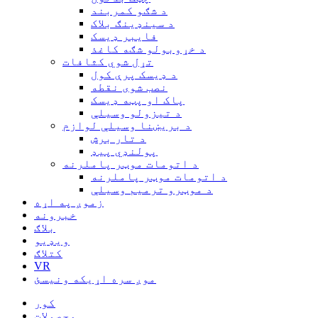
د شګو کمربند
د سینډینګ بلاک
فایبر ډیسک
د خړوبولو شګه کاغذ
تړل شوي کثافات
د ډیسک پرې کول
نصب شوی نقطه
پاک او پټه ډیسک
د تیزولو وسیلې
د بریښنا وسیلې لوازم
د تار برش
پولنډي پیډ
د اتومات موټر پاملرنه
د اتومات موټر پاملرنه
د موټرو ترمیم وسیلې
زموږ په اړه
خبرونه
بلاګ
ویډیو
کتلاګ
VR
موږ سره اړیکه ونیسئ
کور
محصولات