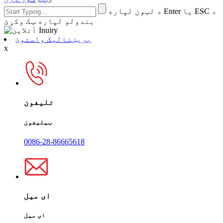
د لټون لپاره Enter یا ESC د
بندولو لپاره ټک وکړئ
بریښنالیک واستوئ
x
تلیفون
ټیلیفون
0086-28-86665618
ای میل
ای میل