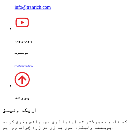
info@tranrich.com
یوټیوب
یوټیوب
یوټیوب
پورته
اړیکه ونیسئ
که تاسو محصولاتو ته اړتیا لرئ مهرباني وکړئ کومه
پوښتنه ولیکئ، موږ به ژر تر ژره ځواب ووایو.