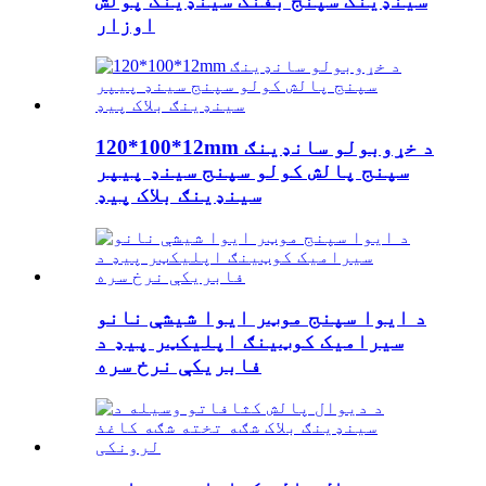
سینډینګ سپنج بفنګ سینډینګ پولش
اوزار
120*100*12mm د خړوبولو سانډینګ
سپنج پالش کولو سپنج سینډ پیپر
سینډینګ بلاک پیډ
د ایوا سپنج موټر ایوا شیشې نانو
سیرامیک کوټینګ اپلیکټر پیډ د
فابریکې نرخ سره