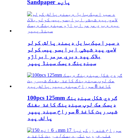
Sandpaper پاڼه
د سیرامیک ټایل ډیمنډ پالش کولو
لاسي پیډ شیشې ابرایسو پیس کولو
بلاک پیډ ډبرې مرمر ابراژو
سینډینګ ډیسک سینڈ پیپر
100pcs 125mm ګردي شکل سینډینګ
ډیسک هک لوپ سینډینګ کاغذ بفنګ
شیټ ریت کاغذ 8 سوراخ سینډ پیپر
پالش پیډ