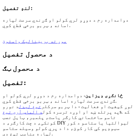
لنډ تفصیل:
دوامداره رم د دوړو لرې کولو او ګړندي سرعت لپاره
اسانه ، ټربو برخې قطع کوي.
موږ ته بریښنالیک واستوئ
د محصول تفصیل
د محصول ټګ
تفصیل:
ځانګړی ډیزاین
- دوامداره رم د دوړو لرې کولو او
ګړندي سرعت لپاره اسانه ، ټربو برخې قطع کوي.
لوړ کیفیت او فعالیت - دا ټربو سرکلر
تیغ لیدل
د نورو
s. که
په پرتله ښه او اوږد ترسره کول
د الماس آری تیغ
تاسو ساختماني کارګر یاست، پلمبر، ټایل نصب
کونکی، د چت کارګر، د DIY لیوالتیا یا ستاسو د کور
سټوډیو کې کار کوئ، دا د پرې کولو وسیله ستاسو
لپاره مناسب تیغ دی.