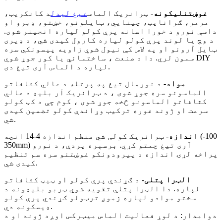
غوښتنلیکونه
- ټرانریک الماس
تیغ لیدل
د کانکریټ،
مرمر، ګرانایټ، چینایي، ټایلونو، خښتو، ډبرو او
داسې نورو د خورا اسانه پرې کولو لپاره انجینر شوی.
د وچ یا لوند پرې کولو لپاره کارول کیدی شي، د ډیری
ټایل آرونو او په لاس کې نیول شوي زاویه پیسونکي سره
سمون لري. دا د صنعت ، ساختماني یا کور جوړ شوي DIY
لپاره د الماس آری تیغ دی.
مواد
- د نورمال تیغ په پرتله د عالي کثافاتو
الماسونو سره جوړ شوی ، د ټرانریک آر بلیډ د عالي
کثافاتو الماسونو څخه جوړ شوی ، کوم چې د کټ کولو
سرعت او ژوند غوره ترکیب وړاندې کولو تضمین کیدی
شي.
اندازه
- ټرانریک کولی شي منظم اندازه 4-14 انچه (100-
350mm) آری تیغ چمتو کړي. برسېره پردې، د نورو
پراخه لړۍ اندازه د پیرودونکو غوښتنو سره سم تنظیم
کیدی شي.
الټرا پتلی
- د ګړندي پرې کولو او ټیټ کثافاتو
لپاره. دا الټرا پتلي تقویه شوي ټربو بلیډونه د
سختو موادو لپاره زموږ ترټولو ګړندي پرې کولو
ډیسکونه دي.
دوامدار: د لوړ فعالیت الماس میټرکس اوږد ژوند او د