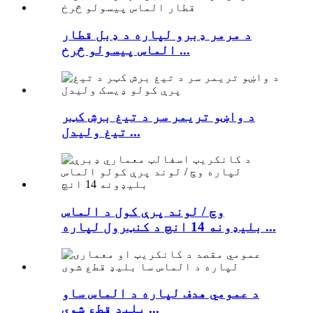
د مرمر ډبرو لپاره د ډبل قطار
الماس پیسولو څرخ ...
د واښو تریمر سر د تیغ برش کټر
تیغ ولیدل ...
وچ / لوند پرې کول د الماس
بلیډونه 14 انچ د کنټرول لپاره ...
د عمومي هدف لپاره د الماس ساو
بلیډ قطع شوي ...