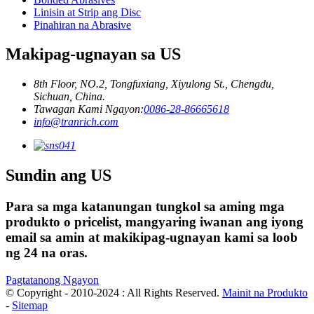
Linisin at Strip ang Disc
Pinahiran na Abrasive
Makipag-ugnayan sa US
8th Floor, NO.2, Tongfuxiang, Xiyulong St., Chengdu,
Sichuan, China.
Tawagan Kami Ngayon:
0086-28-86665618
info@tranrich.com
Sundin ang US
Para sa mga katanungan tungkol sa aming mga
produkto o pricelist, mangyaring iwanan ang iyong
email sa amin at makikipag-ugnayan kami sa loob
ng 24 na oras.
Pagtatanong Ngayon
© Copyright - 2010-2024 : All Rights Reserved.
Mainit na Produkto
-
Sitemap