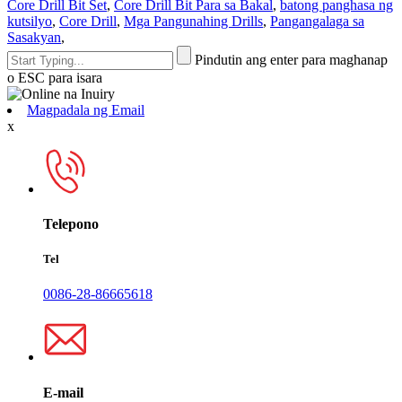
Core Drill Bit Set
,
Core Drill Bit Para sa Bakal
,
batong panghasa ng
kutsilyo
,
Core Drill
,
Mga Pangunahing Drills
,
Pangangalaga sa
Sasakyan
,
Pindutin ang enter para maghanap
o ESC para isara
Magpadala ng Email
x
Telepono
Tel
0086-28-86665618
E-mail