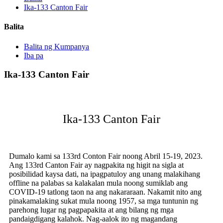
Ika-133 Canton Fair
Balita
Balita ng Kumpanya
Iba pa
Ika-133 Canton Fair
Ika-133 Canton Fair
Dumalo kami sa 133rd Conton Fair noong Abril 15-19, 2023.
Ang 133rd Canton Fair ay nagpakita ng higit na sigla at
posibilidad kaysa dati, na ipagpatuloy ang unang malakihang
offline na palabas sa kalakalan mula noong sumiklab ang
COVID-19 tatlong taon na ang nakararaan. Nakamit nito ang
pinakamalaking sukat mula noong 1957, sa mga tuntunin ng
parehong lugar ng pagpapakita at ang bilang ng mga
pandaigdigang kalahok. Nag-aalok ito ng magandang