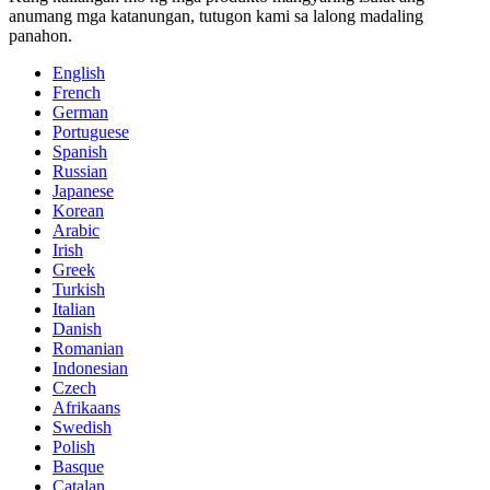
anumang mga katanungan, tutugon kami sa lalong madaling
panahon.
English
French
German
Portuguese
Spanish
Russian
Japanese
Korean
Arabic
Irish
Greek
Turkish
Italian
Danish
Romanian
Indonesian
Czech
Afrikaans
Swedish
Polish
Basque
Catalan