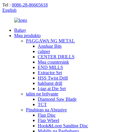
Tel :
0086-28-86665618
English
Bahay
Mga produkto
PAGGAWA NG METAL
Annluar Bits
caliper
CENTER DRILLS
Mga countersink
END MILLS
Extractor Set
HSS Twist Drill
hakbang drill
I-tap at Die Set
talim ng brilyante
Diamond Saw Blade
TCT
Pinahiran na Abrasive
Flap Disc
Flap Wheel
Hook&Loop Sanding Disc
Mabilis na Pagbabago