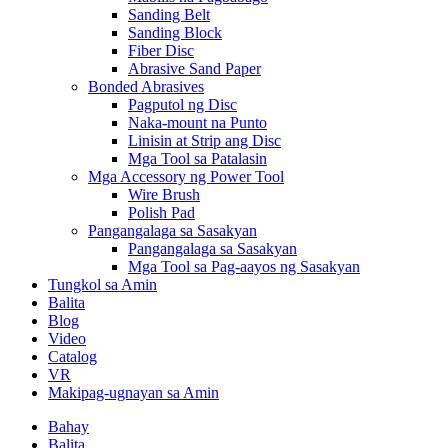
Sanding Belt
Sanding Block
Fiber Disc
Abrasive Sand Paper
Bonded Abrasives
Pagputol ng Disc
Naka-mount na Punto
Linisin at Strip ang Disc
Mga Tool sa Patalasin
Mga Accessory ng Power Tool
Wire Brush
Polish Pad
Pangangalaga sa Sasakyan
Pangangalaga sa Sasakyan
Mga Tool sa Pag-aayos ng Sasakyan
Tungkol sa Amin
Balita
Blog
Video
Catalog
VR
Makipag-ugnayan sa Amin
Bahay
Balita