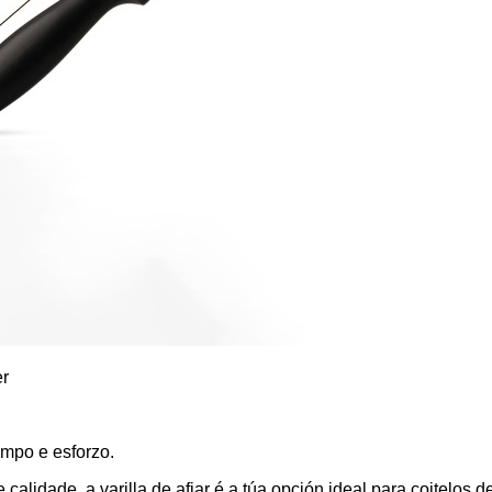
er
mpo e esforzo.
 calidade, a varilla de afiar é a túa opción ideal para coitelos 