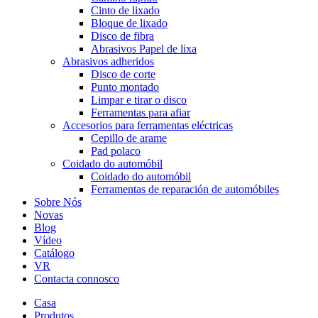
Cinto de lixado
Bloque de lixado
Disco de fibra
Abrasivos Papel de lixa
Abrasivos adheridos
Disco de corte
Punto montado
Limpar e tirar o disco
Ferramentas para afiar
Accesorios para ferramentas eléctricas
Cepillo de arame
Pad polaco
Coidado do automóbil
Coidado do automóbil
Ferramentas de reparación de automóbiles
Sobre Nós
Novas
Blog
Vídeo
Catálogo
VR
Contacta connosco
Casa
Produtos