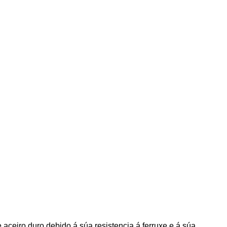
de aceiro duro debido á súa resistencia á ferruxe e á súa