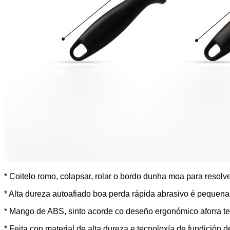
* Coitelo romo, colapsar, rolar o bordo dunha moa para resolv
* Alta dureza autoafiado boa perda rápida abrasivo é pequena
* Mango de ABS, sinto acorde co deseño ergonómico aforra te
* Feita con material de alta dureza e tecnoloxía de fundición de