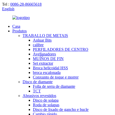
Tel :
0086-28-86665618
English
Casa
Produtos
TRABALLO DE METAIS
Anluar Bits
calibre
PERFILADORES DE CENTRO
Avellanadores
MUÍÑOS DE FIN
Set extractor
Broca helicoidal HSS
broca escalonada
Conxunto de toque e morrer
Disco de diamante
Folla de serra de diamante
TCT
Abrasivos revestidos
Disco de solapa
Roda de solapas
Disco de lixado de gancho e bucle
Cambio rápido