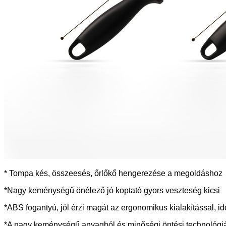
* Tompa kés, összeesés, őrlőkő hengerezése a megoldáshoz
*Nagy keménységű önélező jó koptató gyors veszteség kicsi
*ABS fogantyú, jól érzi magát az ergonomikus kialakítással, idő
*A nagy keménységű anyagból és minőségi öntési technológiáb