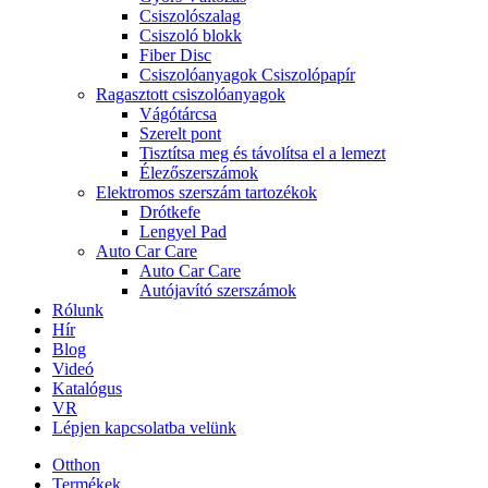
Csiszolószalag
Csiszoló blokk
Fiber Disc
Csiszolóanyagok Csiszolópapír
Ragasztott csiszolóanyagok
Vágótárcsa
Szerelt pont
Tisztítsa meg és távolítsa el a lemezt
Élezőszerszámok
Elektromos szerszám tartozékok
Drótkefe
Lengyel Pad
Auto Car Care
Auto Car Care
Autójavító szerszámok
Rólunk
Hír
Blog
Videó
Katalógus
VR
Lépjen kapcsolatba velünk
Otthon
Termékek