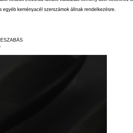
és egyéb keményacél szerszámok állnak rendelkezésre.
TRESZABÁS
e