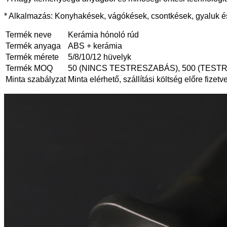
* Alkalmazás: Konyhakések, vágókések, csontkések, gyaluk 
Termék neve
Kerámia hónoló rúd
Termék anyaga
ABS + kerámia
Termék mérete
5/8/10/12 hüvelyk
Termék MOQ
50 (NINCS TESTRESZABÁS), 500 (TES
Minta szabályzat
Minta elérhető, szállítási költség előre fizetv