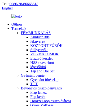
Tel :
0086-28-86665618
English
Otthon
Termékek
FÉMMUNKÁLÁS
Annluar Bits
féknyereg
KÖZPONT FÚRÓK
Süllyesztők
VÉGMALOMOK
Elszívó készlet
HSS csavarfúró
lépcsőfúró
Tap and Die Set
Gyémánt penge
Gyémánt fűrészlap
TCT
Bevonatos csiszolóanyagok
Flap lemez
Flip kerék
Hook&Loop csiszolótárcsa
Gyors Változás