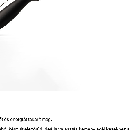
t és energiát takarít meg.
ól készült élezőrúd ideális választás kemény acél késekhez a