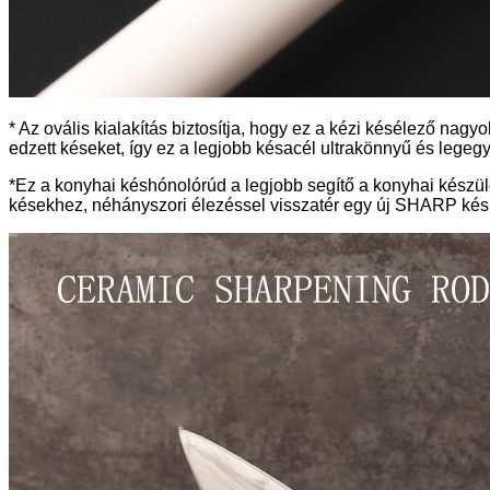
* Az ovális kialakítás biztosítja, hogy ez a kézi késélező n
edzett késeket, így ez a legjobb késacél ultrakönnyű és legeg
*Ez a konyhai késhónolórúd a legjobb segítő a konyhai készü
késekhez, néhányszori élezéssel visszatér egy új SHARP kés