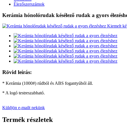
Élezőszerszámok
Kerámia hónolórudak késélező rudak a gyors élezésh
Rövid leírás:
* Kerámia (1000#) rúdból és ABS fogantyúból áll.
* A logó testreszabható.
Küldjön e-mailt nekünk
Termék részletek