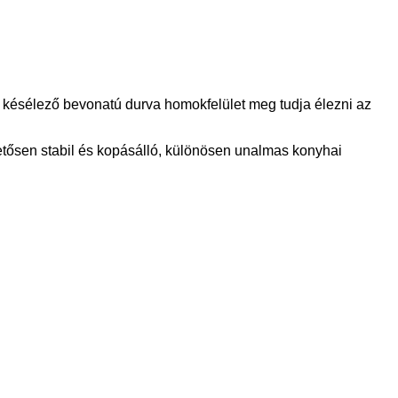
a késélező bevonatú durva homokfelület meg tudja élezni az
etősen stabil és kopásálló, különösen unalmas konyhai