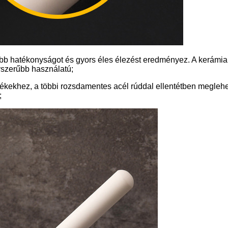
agyobb hatékonyságot és gyors éles élezést eredményez. A kerámi
yszerűbb használatú;
lékekhez, a többi rozsdamentes acél rúddal ellentétben megleh
;