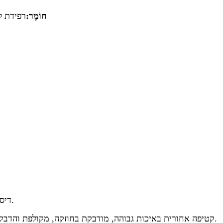
חוֹמֶר:
רפידת ל
1. דיסק הליטוש משתמש בעיצוב תפר, גוף רך יותר, פיזור חום מהיר.
2. קטיפה אחורית באיכות גבוהה, מודבקת בחוזקה, מקולפת והדבקה שוב ושוב ללא נזק, לא קלה לעוף ממנה, עבודה בטוחה יותר.