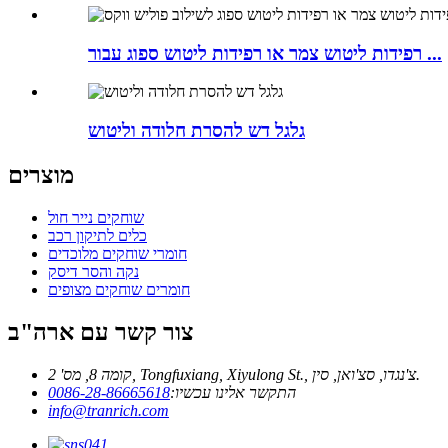
רפידות ליטוש צמר או רפידות ליטוש ספוג עבור ...
גלגל דש להסרת חלודה וליטוש
מוצרים
שוחקים נייר חול
כלים לתיקון רכב
חומרי שוחקים מלוכדים
נקה והסר דיסק
חומרים שוחקים מצופים
צור קשר עם ארה"ב
קומה 8, מס' 2, Tongfuxiang, Xiyulong St., צ'נגדו, סצ'ואן, סין.
התקשר אלינו עכשיו:
0086-28-86665618
info@tranrich.com