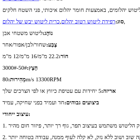
יטוש יהלומים, באמצעות חומר יהלום איכותי, פני השטח חלקים
,
סוּג:
רפידת ליטוש רטוב יהלום
,
כרית ליטוש יבש של יהלום
נוֹהָג:
ליטוש משטחי אבן
צֶבַע:
שחור/לבן/אפור/אחר
חוֹר:
22.2 מ"מ/16 מ"מ/12 מ"מ
חָצָץ:
50#-3000#
80m/s 13300RPM
מְהִירוּת:
אריזה:
5 יחידות עם עטיפת כיווץ או לפי הצרכים שלך
ביצועים גבוהים:
חד ועמיד בפני שחיקה, עמיד
עיצוב ייחודי: