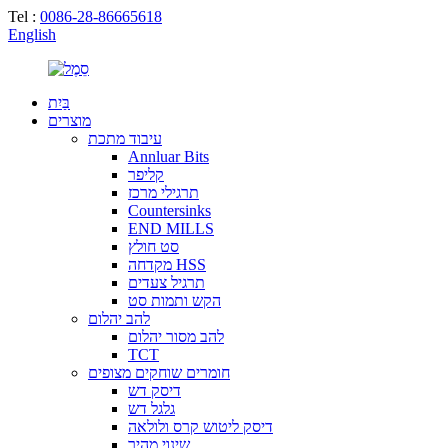
Tel :
0086-28-86665618
English
בַּיִת
מוצרים
עיבוד מתכת
Annluar Bits
קליפר
תרגילי מרכז
Countersinks
END MILLS
סט חולץ
מקדחה HSS
תרגיל צעדים
הקש ותמות סט
להב יהלום
להב מסור יהלום
TCT
חומרים שוחקים מצופים
דיסק דש
גלגל דש
דיסק ליטוש קרס ולולאה
שינוי מהיר