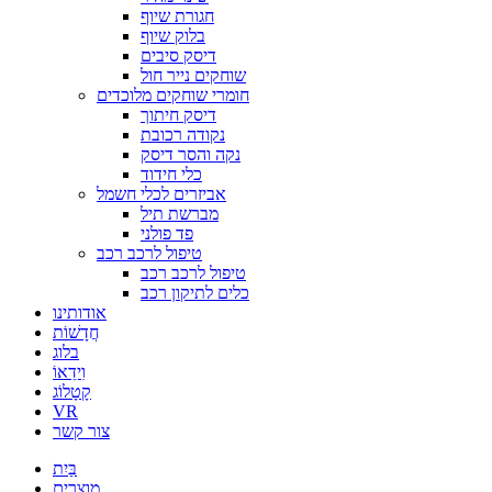
חגורת שיוף
בלוק שיוף
דיסק סיבים
שוחקים נייר חול
חומרי שוחקים מלוכדים
דיסק חיתוך
נקודה רכובת
נקה והסר דיסק
כלי חידוד
אביזרים לכלי חשמל
מברשת תיל
פד פולני
טיפול לרכב רכב
טיפול לרכב רכב
כלים לתיקון רכב
אודותינו
חֲדָשׁוֹת
בלוג
וִידֵאוֹ
קָטָלוֹג
VR
צור קשר
בַּיִת
מוצרים