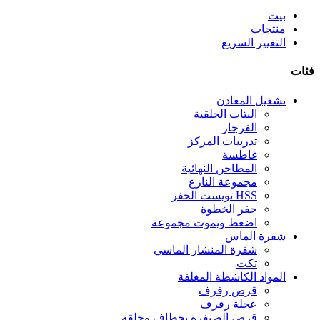
بيت
منتجات
التغيير السريع
فئات
تشغيل المعادن
البتات الحلقية
الفرجار
تدريبات المركز
غاطسة
المطاحن النهائية
مجموعة النازع
HSS تويست الحفر
حفر الخطوة
اضغط ويموت مجموعة
شفرة الماس
شفرة المنشار الماسي
تكت
المواد الكاشطة المغلفة
قرص رفرف
عجلة رفرف
قرص الصنفرة بخطاف وحلقة