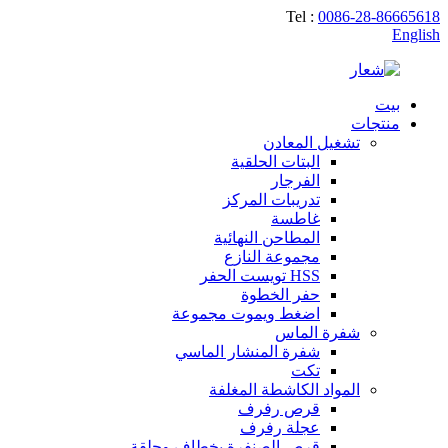
Tel :
0086-28-86665618
English
بيت
منتجات
تشغيل المعادن
البتات الحلقية
الفرجار
تدريبات المركز
غاطسة
المطاحن النهائية
مجموعة النازع
HSS تويست الحفر
حفر الخطوة
اضغط ويموت مجموعة
شفرة الماس
شفرة المنشار الماسي
تكت
المواد الكاشطة المغلفة
قرص رفرف
عجلة رفرف
قرص الصنفرة بخطاف وحلقة