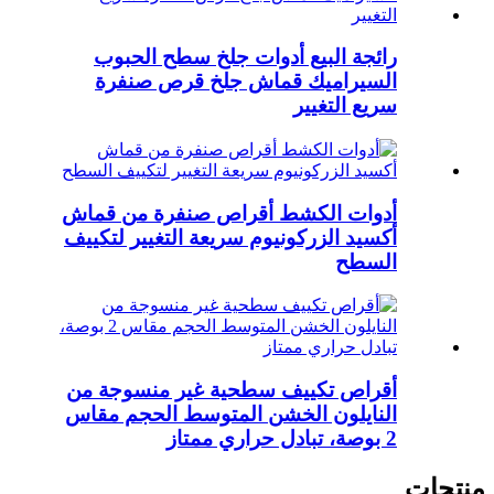
رائجة البيع أدوات جلخ سطح الحبوب
السيراميك قماش جلخ قرص صنفرة
سريع التغيير
أدوات الكشط أقراص صنفرة من قماش
أكسيد الزركونيوم سريعة التغيير لتكييف
السطح
أقراص تكييف سطحية غير منسوجة من
النايلون الخشن المتوسط ​​الحجم مقاس
2 بوصة، تبادل حراري ممتاز
منتجات