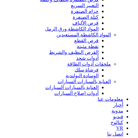
التغيير السريع
حزام الصنفرة
كتلة الصنفرة
قرص الألياف
المواد الكاشطة ورق الرمل
المواد الكاشطة المستعبدين
قرص القطع
نقطة مثبتة
القرص النظيف والشريط
أدوات شحذ
ملحقات أدوات الطاقة
فرشاة سلك
الوسادة البولندية
العناية بالسيارات السيارات
العناية بالسيارات السيارات
أدوات إصلاح السيارات
معلومات عنا
أخبار
مدونة
فيديو
كتالوج
VR
اتصل بنا