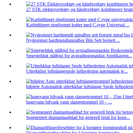
27 STK elektroverktøy og håndverktøy kombinerer brukt 
Karbidtippet ringformet kutter med C-type Universal ...
Nydesignet hardmetallspiralbor Bits Sett borsett ...
Smergelduk stålhjul for avgradingsmaskin Applikasjon...
Uttrekkbar luftslangespole luftpolering automatisk te...
bilpleie Automatisk uttrekkbar luftslange Spole luftpolerin
hagevann bilvask vann slangetrommel 10 – ...
Segmentert diamantsagblad for generell bruk for kons...
Diamantfingerfresebiter for å forstørre formingsho...