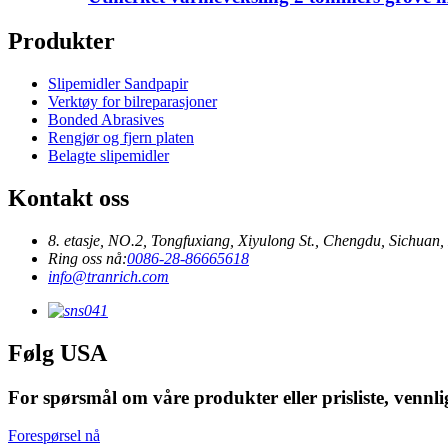
Produkter
Slipemidler Sandpapir
Verktøy for bilreparasjoner
Bonded Abrasives
Rengjør og fjern platen
Belagte slipemidler
Kontakt oss
8. etasje, NO.2, Tongfuxiang, Xiyulong St., Chengdu, Sichuan,
Ring oss nå:
0086-28-86665618
info@tranrich.com
Følg USA
For spørsmål om våre produkter eller prisliste, vennligs
Forespørsel nå