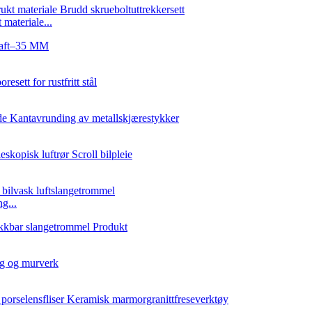
materiale...
g...