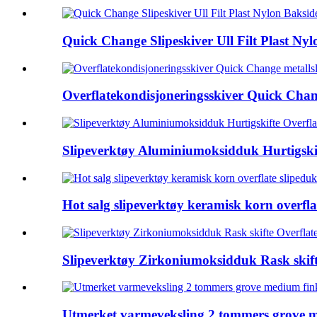
Quick Change Slipeskiver Ull Filt Plast Nyl
Overflatekondisjoneringsskiver Quick Chang
Slipeverktøy Aluminiumoksidduk Hurtigskif
Hot salg slipeverktøy keramisk korn overflat
Slipeverktøy Zirkoniumoksidduk Rask skift
Utmerket varmeveksling 2 tommers grove me