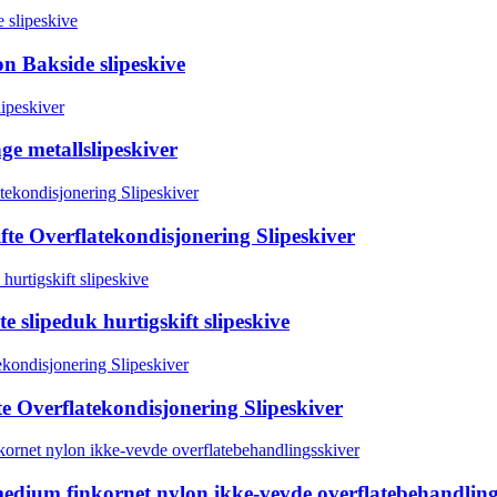
on Bakside slipeskive
e metallslipeskiver
te Overflatekondisjonering Slipeskiver
e slipeduk hurtigskift slipeskive
e Overflatekondisjonering Slipeskiver
dium finkornet nylon ikke-vevde overflatebehandling