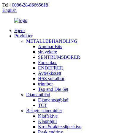
Tel :
0086-28-86665618
English
Hjem
Produkter
METALLBEHANDLING
Annluar Bits
skyvelære
SENTRUMSBORER
Forsenker
ENDEFRER
Avtrekkssett
HSS spiralbor
trinnbor
Tap and Die Set
Diamantblad
Diamantsagblad
TCT
Belagte slipemidler
Klaffskive
Klapphjul
Krok&løkke slipeskive
Rask endring