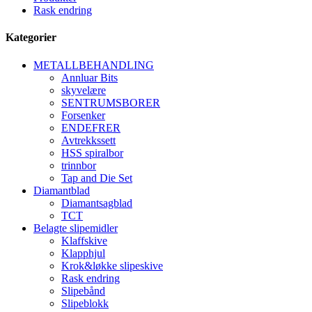
Rask endring
Kategorier
METALLBEHANDLING
Annluar Bits
skyvelære
SENTRUMSBORER
Forsenker
ENDEFRER
Avtrekkssett
HSS spiralbor
trinnbor
Tap and Die Set
Diamantblad
Diamantsagblad
TCT
Belagte slipemidler
Klaffskive
Klapphjul
Krok&løkke slipeskive
Rask endring
Slipebånd
Slipeblokk