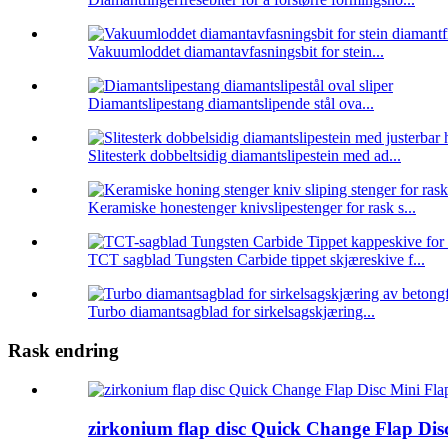
Vakuumloddet diamantavfasningsbit for stein...
Diamantslipestang diamantslipende stål ova...
Slitesterk dobbeltsidig diamantslipestein med ad...
Keramiske honestenger knivslipestenger for rask s...
TCT sagblad Tungsten Carbide tippet skjæreskive f...
Turbo diamantsagblad for sirkelsagskjæring...
Rask endring
zirkonium flap disc Quick Change Flap Dis