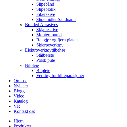
Slipebånd
Slipeblokk
Fiberskive
Slipemidler Sandpapir
Bonded Abrasives
Skjæreskive
Montert punkt
Rengjør og fjern platen
Skjerpeverktøy
Elektroverktøytilbehør
Stålbørste
Polsk pute
Bilpleie
Bilpleie
Verktøy for bilreparasjoner
Om oss
Nyheter
Blogg
Video
Katalog
VR
Kontakt oss
Hjem
Produkter