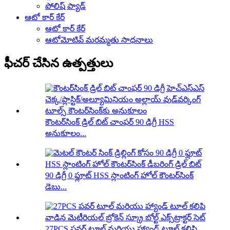
పోలిష్ ప్యాడ్
ఆటో కార్ కేర్
ఆటో కార్ కేర్
ఆటోమోటివ్ మరమ్మతు సాధనాలు
ఫీచర్ చేసిన ఉత్పత్తులు
కౌంటర్‌సింక్ డ్రిల్ బిట్ చాంఫర్ 90 డిగ్రీ HSS
అనుకూలం...
90 డిగ్రీ 0 ఫ్లూట్ HSS స్లాంటింగ్ హోల్ కౌంటర్‌సింక్
డెబు...
27PCS పవర్ టూల్ మరియు హ్యాండ్ టూల్ కలిపి