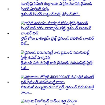
డైమండ్ ఫింగర్ మిల్లింగ్ బిట్స్ షేపింగ్ హో...
స్టోన్ కోసం వాక్యూమ్ బ్రేజ్డ్ డైమండ్ బెవెలింగ్ చాంఫర్
బిట్...
డైమండ్ పదునుపెట్టే రాడ్ డైమండ్ పదునుపెట్టే స్టీల్స్
ఓవ...
ప్రకటనతో మన్నికైన డబుల్ సైడ్ డైమండ్ పదునుపెట్టే
రాయి...