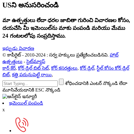
USని అనుసరించండి
మా ఉత్పత్తులు లేదా ధరల జాబితా గురించి విచారణల కోసం,
దయచేసి మీ ఇమెయిల్‌ను మాకు పంపండి మరియు మేము
24 గంటలలోపు సంప్రదిస్తాము.
ఇప్పుడు విచారణ
© కాపీరైట్ - 2010-2024 : సర్వ హక్కులు ప్రత్యేకించబడినవి.
హాట్
ఉత్పత్తులు
-
సైట్‌మ్యాప్
కార్ కేర్
,
కోర్ డ్రిల్ బిట్ సెట్
,
కోర్ కసరత్తులు
,
కోర్ డ్రిల్
,
స్టీల్ కోసం కోర్ డ్రిల్
బిట్
,
కత్తి పదునుపెట్టే రాయి
,
శోధించడానికి ఎంటర్ నొక్కండి లేదా
మూసివేయడానికి ESC నొక్కండి
ఇమెయిల్ పంపండి
x