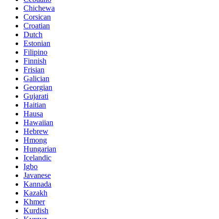
Chichewa
Corsican
Croatian
Dutch
Estonian
Filipino
Finnish
Frisian
Galician
Georgian
Gujarati
Haitian
Hausa
Hawaiian
Hebrew
Hmong
Hungarian
Icelandic
Igbo
Javanese
Kannada
Kazakh
Khmer
Kurdish