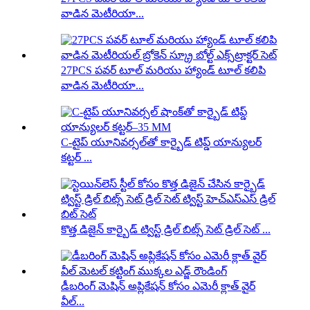
వాడిన మెటీరియా...
27PCS పవర్ టూల్ మరియు హ్యాండ్ టూల్ కలిపి
వాడిన మెటీరియా...
C-టైప్ యూనివర్సల్‌తో కార్బైడ్ టిప్డ్ యాన్యులర్
కట్టర్ ...
కొత్త డిజైన్ కార్బైడ్ ట్విస్ట్ డ్రిల్ బిట్స్ సెట్ డ్రిల్ సెట్ ...
డీబరింగ్ మెషిన్ అప్లికేషన్ కోసం ఎమెరీ క్లాత్ వైర్
వీల్...