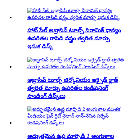
హాట్ సేల్ అబ్రాసివ్ టూల్స్ సిరామిక్ ధాన్యం
ఉపరితల రాపిడి వస్త్రం త్వరిత మార్పు
ఇసుక డిస్క్
అబ్రాసివ్ టూల్స్ జిర్కోనియం ఆక్సైడ్ క్లాత్
త్వరిత మార్పు ఉపరితల కండిషనింగ్
సాండింగ్ డిస్క్‌లు
అద్భుతమైన ఉష్ణ మార్పిడి 2 అంగుళాల