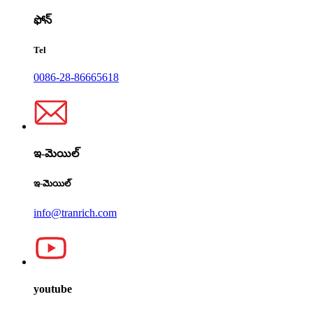
ఫోన్
Tel
0086-28-86665618
ఇ-మెయిల్
ఇ-మెయిల్
info@tranrich.com
youtube