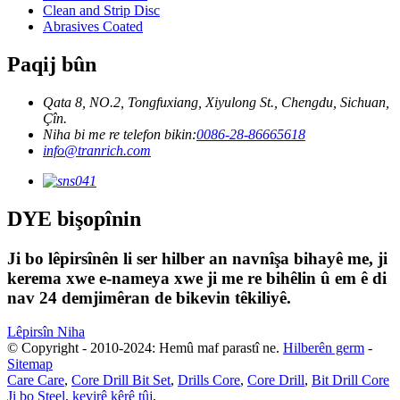
Clean and Strip Disc
Abrasives Coated
Paqij bûn
Qata 8, NO.2, Tongfuxiang, Xiyulong St., Chengdu, Sichuan,
Çîn.
Niha bi me re telefon bikin:
0086-28-86665618
info@tranrich.com
DYE bişopînin
Ji bo lêpirsînên li ser hilber an navnîşa bihayê me, ji
kerema xwe e-nameya xwe ji me re bihêlin û em ê di
nav 24 demjimêran de bikevin têkiliyê.
Lêpirsîn Niha
© Copyright - 2010-2024: Hemû maf parastî ne.
Hilberên germ
-
Sitemap
Care Care
,
Core Drill Bit Set
,
Drills Core
,
Core Drill
,
Bit Drill Core
Ji bo Steel
,
kevirê kêrê tûj
,