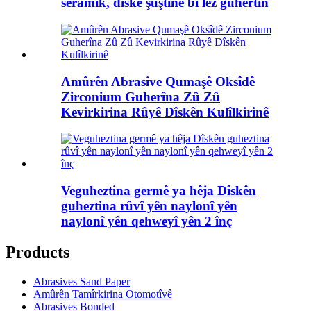
seramîk, dîskê şûştinê bi lez guhertin
Amûrên Abrasive Qumaşê Oksîdê
Zirconium Guherîna Zû Zû
Kevirkirina Rûyê Dîskên Kulîlkirinê
Veguheztina germê ya hêja Dîskên
guheztina rûvî yên naylonî yên
naylonî yên qehweyî yên 2 înç
Products
Abrasives Sand Paper
Amûrên Tamîrkirina Otomotîvê
Abrasives Bonded