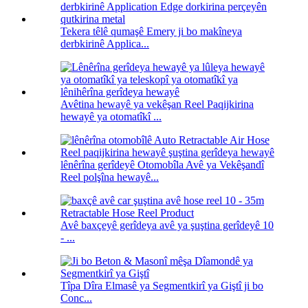
Tekera têlê qumaşê Emery ji bo makîneya
derbkirinê Applica...
Avêtina hewayê ya vekêşan Reel Paqijkirina
hewayê ya otomatîkî ...
lênêrîna gerîdeyê Otomobîla Avê ya Vekêşandî
Reel polşîna hewayê...
Avê baxçeyê gerîdeya avê ya şuştina gerîdeyê 10
- ...
Tîpa Dîra Elmasê ya Segmentkirî ya Giştî ji bo
Conc...