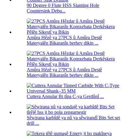
90 Degree 0 Flute HSS Slanting Hole
Countersink Debu...
Amûra Hêzê ya 27PCS û Amûra Destê
Materyalên Bikaranîn berhev dikin ...
Amûra Hêzê ya 27PCS û Amûra Destê
Materyalên Bikaranîn berhev dikin ...
Cuttera Annular Bi tîpa C-ya Gerdûnî ...
Sêwirana karbîdê ya nû ya sêwirandî Bits Set set
drill ...