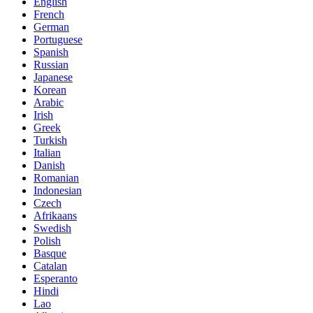
English
French
German
Portuguese
Spanish
Russian
Japanese
Korean
Arabic
Irish
Greek
Turkish
Italian
Danish
Romanian
Indonesian
Czech
Afrikaans
Swedish
Polish
Basque
Catalan
Esperanto
Hindi
Lao