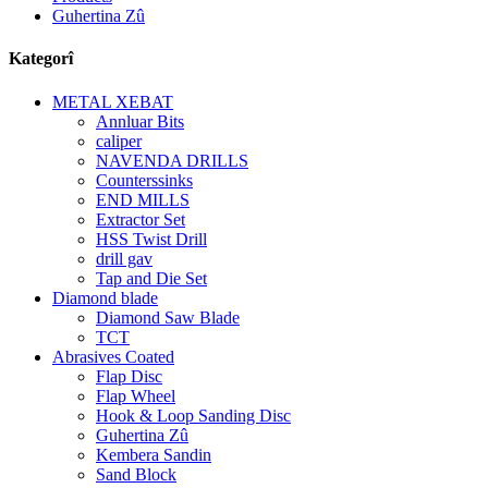
Guhertina Zû
Kategorî
METAL XEBAT
Annluar Bits
caliper
NAVENDA DRILLS
Counterssinks
END MILLS
Extractor Set
HSS Twist Drill
drill gav
Tap and Die Set
Diamond blade
Diamond Saw Blade
TCT
Abrasives Coated
Flap Disc
Flap Wheel
Hook & Loop Sanding Disc
Guhertina Zû
Kembera Sandin
Sand Block