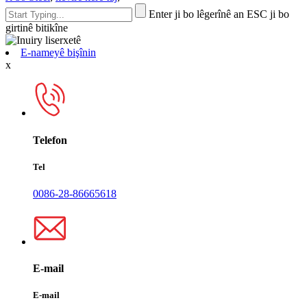
Enter ji bo lêgerînê an ESC ji bo
girtinê bitikîne
E-nameyê bişînin
x
Telefon
Tel
0086-28-86665618
E-mail
E-mail