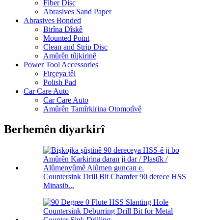
Fiber Disc
Abrasives Sand Paper
Abrasives Bonded
Birîna Dîskê
Mounted Point
Clean and Strip Disc
Amûrên tûjkirinê
Power Tool Accessories
Firçeya têl
Polish Pad
Car Care Auto
Car Care Auto
Amûrên Tamîrkirina Otomotîvê
Berhemên diyarkirî
Countersink Drill Bit Chamfer 90 derece HSS
Minasib...