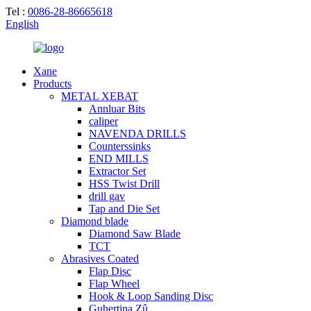
Tel :
0086-28-86665618
English
Xane
Products
METAL XEBAT
Annluar Bits
caliper
NAVENDA DRILLS
Counterssinks
END MILLS
Extractor Set
HSS Twist Drill
drill gav
Tap and Die Set
Diamond blade
Diamond Saw Blade
TCT
Abrasives Coated
Flap Disc
Flap Wheel
Hook & Loop Sanding Disc
Guhertina Zû