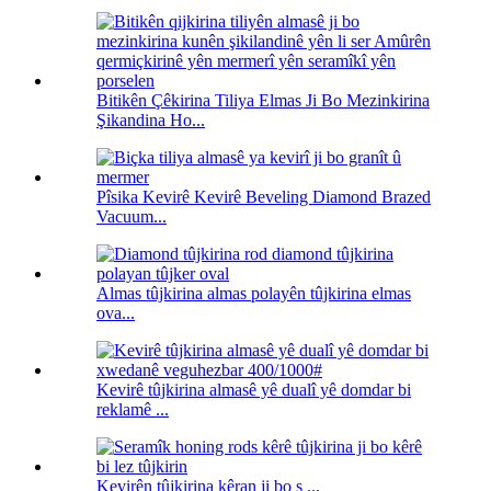
Bitikên Çêkirina Tiliya Elmas Ji Bo Mezinkirina
Şikandina Ho...
Pîsika Kevirê Kevirê Beveling Diamond Brazed
Vacuum...
Almas tûjkirina almas polayên tûjkirina elmas
ova...
Kevirê tûjkirina almasê yê dualî yê domdar bi
reklamê ...
Kevirên tûjkirina kêran ji bo s ...