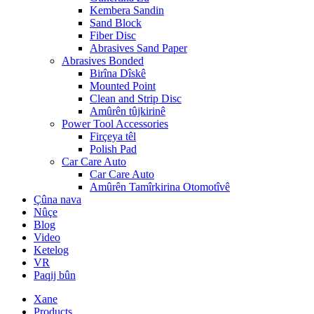
Kembera Sandin
Sand Block
Fiber Disc
Abrasives Sand Paper
Abrasives Bonded
Birîna Dîskê
Mounted Point
Clean and Strip Disc
Amûrên tûjkirinê
Power Tool Accessories
Firçeya têl
Polish Pad
Car Care Auto
Car Care Auto
Amûrên Tamîrkirina Otomotîvê
Çûna nava
Nûçe
Blog
Video
Ketelog
VR
Paqij bûn
Xane
Products