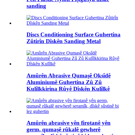
sanding
Discs Conditioning Surface Guhertina
Zûtirîn Dîskên Sanding Metal
Amûrên Abrasive Qumaşê Oksîdê
Aluminiumê Guhertina Zû Zû
Kulîlkkirina Rûyê Dîskên Kulîlkê
Amûrên abrasive yên firotanê yên
germ, qumaşê rûkalê gewherê