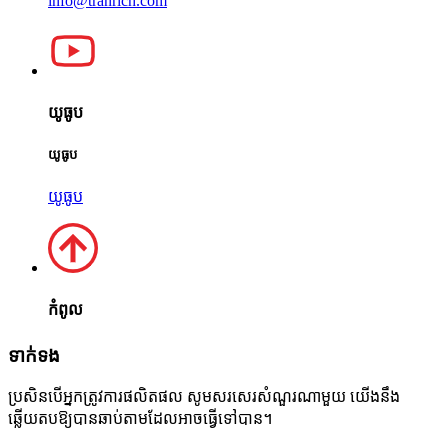
info@tranrich.com
យូធូប
យូធូប
យូធូប
កំពូល
ទាក់ទង
ប្រសិនបើអ្នកត្រូវការផលិតផល សូមសរសេរសំណួរណាមួយ យើងនឹង
ឆ្លើយតបឱ្យបានឆាប់តាមដែលអាចធ្វើទៅបាន។