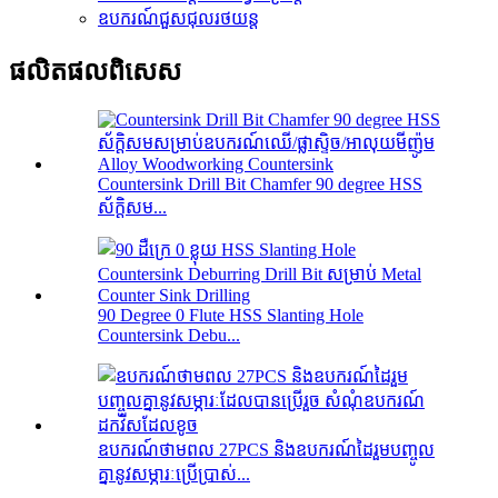
ឧបករណ៍ជួសជុលរថយន្ត
ផលិតផលពិសេស
Countersink Drill Bit Chamfer 90 degree HSS
ស័ក្តិសម...
90 Degree 0 Flute HSS Slanting Hole
Countersink Debu...
ឧបករណ៍ថាមពល 27PCS និងឧបករណ៍ដៃរួមបញ្ចូល
គ្នានូវសម្ភារៈប្រើប្រាស់...