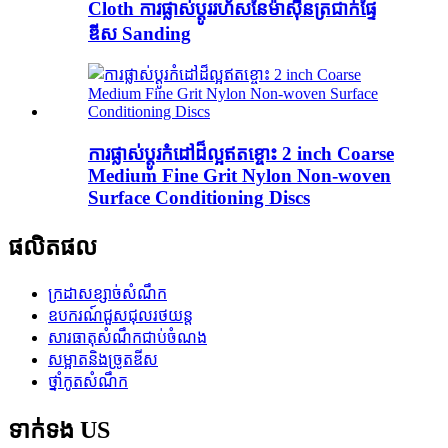
Cloth ការផ្លាស់ប្តូររហ័សនៃម៉ាស៊ីនត្រជាក់ផ្ទៃ
ឌីស Sanding
ការផ្លាស់ប្តូរកំដៅដ៏ល្អឥតខ្ចោះ 2 inch Coarse
Medium Fine Grit Nylon Non-woven
Surface Conditioning Discs
ផលិតផល
ក្រដាសខ្សាច់សំណឹក
ឧបករណ៍ជួសជុលរថយន្ត
សារធាតុសំណឹកជាប់ចំណង
សម្អាតនិងច្រូតឌីស
ថ្នាំកូតសំណឹក
ទាក់ទង US