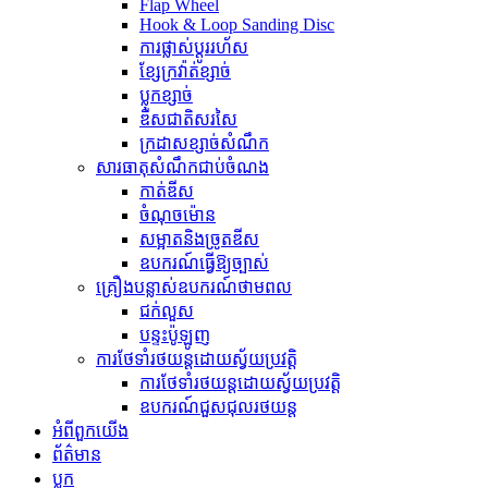
Flap Wheel
Hook & Loop Sanding Disc
ការផ្លាស់ប្តូររហ័ស
ខ្សែក្រវ៉ាត់ខ្សាច់
ប្លុកខ្សាច់
ឌីសជាតិសរសៃ
ក្រដាសខ្សាច់សំណឹក
សារធាតុសំណឹកជាប់ចំណង
កាត់ឌីស
ចំណុចម៉ោន
សម្អាតនិងច្រូតឌីស
ឧបករណ៍ធ្វើឱ្យច្បាស់
គ្រឿងបន្លាស់ឧបករណ៍ថាមពល
ជក់លួស
បន្ទះប៉ូឡូញ
ការថែទាំរថយន្តដោយស្វ័យប្រវត្តិ
ការថែទាំរថយន្តដោយស្វ័យប្រវត្តិ
ឧបករណ៍ជួសជុលរថយន្ត
អំពីពួកយើង
ព័ត៌មាន
ប្លុក