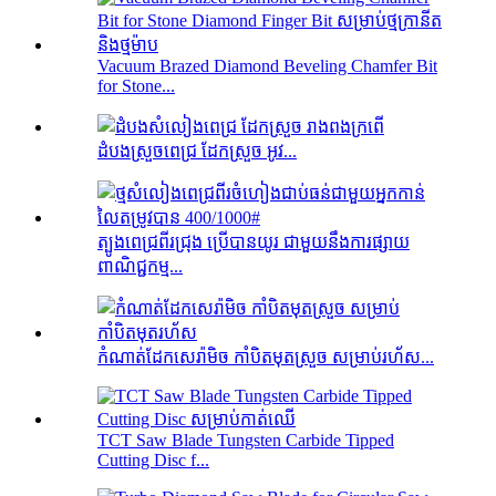
Vacuum Brazed Diamond Beveling Chamfer Bit
for Stone...
ដំបងស្រួចពេជ្រ ដែកស្រួច អូវ...
ត្បូងពេជ្រពីរជ្រុង ប្រើបានយូរ ជាមួយនឹងការផ្សាយ
ពាណិជ្ជកម្ម...
កំណាត់ដែកសេរ៉ាមិច កាំបិតមុតស្រួច សម្រាប់រហ័ស...
TCT Saw Blade Tungsten Carbide Tipped
Cutting Disc f...