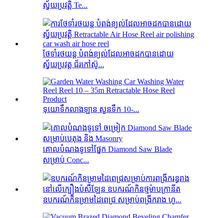
ស្វ័យប្រវត្តិ Te...
ថែទាំរថយន្ត បំពង់ខ្យល់ដែលអាចដកបានដោយ
ស្វ័យប្រវត្ត ជ័រកៅស៊ូ...
ទុយោទឹកលាងឡាន សួនទឹក 10-...
គោលបំណងទូទៅផ្នែក Diamond Saw Blade
សម្រាប់ Conc...
ឧបករណ៍កិនម្រាមដៃពេជ្រ សម្រាប់ពង្រីករាង ហូ...