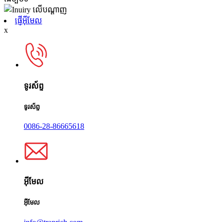
ផ្ញើអ៊ីមែល
x
ទូរស័ព្ទ
ទូរស័ព្ទ
0086-28-86665618
អ៊ីមែល
អ៊ីមែល