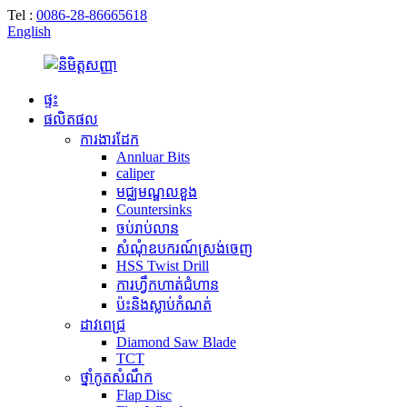
Tel :
0086-28-86665618
English
ផ្ទះ
ផលិតផល
ការងារដែក
Annluar Bits
caliper
មជ្ឈមណ្ឌលខួង
Countersinks
ចប់​រាប់លាន
សំណុំឧបករណ៍ស្រង់ចេញ
HSS Twist Drill
ការហ្វឹកហាត់ជំហាន
ប៉ះនិងស្លាប់កំណត់
ដាវពេជ្រ
Diamond Saw Blade
TCT
ថ្នាំកូតសំណឹក
Flap Disc