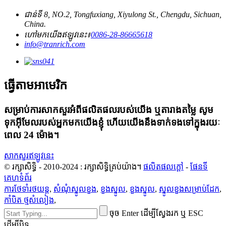
ជាន់ទី 8, NO.2, Tongfuxiang, Xiyulong St., Chengdu, Sichuan,
China.
ហៅមកយើងឥឡូវនេះ៖
0086-28-86665618
info@tranrich.com
ធ្វើតាមអាមេរិក
សម្រាប់ការសាកសួរអំពីផលិតផលរបស់យើង ឬតារាងតម្លៃ សូម
ទុកអ៊ីមែលរបស់អ្នកមកយើងខ្ញុំ ហើយយើងនឹងទាក់ទងទៅក្នុងរយៈ
ពេល 24 ម៉ោង។
សាកសួរឥឡូវនេះ
© រក្សាសិទ្ធិ - 2010-2024 : រក្សាសិទ្ធិគ្រប់យ៉ាង។
ផលិតផលក្តៅ
-
ផែនទី
គេហទំព័រ
ការថែទាំរថយន្ត
,
សំណុំស្នូលខួង
,
ខួងស្នូល
,
ខួងស្នូល
,
ស្នូលខួងសម្រាប់ដែក
,
កាំបិត ថ្មសំលៀង
,
ចុច Enter ដើម្បីស្វែងរក ឬ ESC
ដើម្បីបិទ