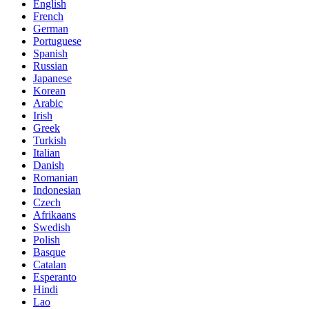
English
French
German
Portuguese
Spanish
Russian
Japanese
Korean
Arabic
Irish
Greek
Turkish
Italian
Danish
Romanian
Indonesian
Czech
Afrikaans
Swedish
Polish
Basque
Catalan
Esperanto
Hindi
Lao