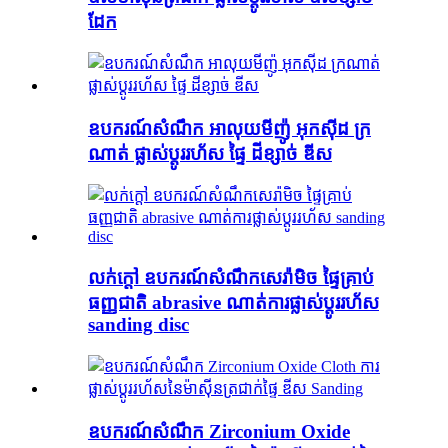
ដែក
ឧបករណ៍សំណឹក អាលុយមីញ៉ូ អុកស៊ីដ ក្រ
ណាត់ ផ្លាស់ប្តូររហ័ស ផ្ទៃ ដីខ្សាច់ ឌីស
លក់ក្តៅ ឧបករណ៍សំណឹកសេរ៉ាមិច ផ្ទៃគ្រាប់
ធញ្ញជាតិ abrasive ណាត់ការផ្លាស់ប្តូររហ័ស
sanding disc
ឧបករណ៍សំណឹក Zirconium Oxide