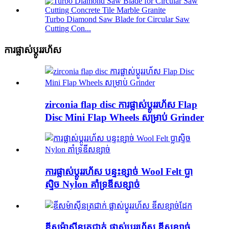
Turbo Diamond Saw Blade for Circular Saw
Cutting Con...
ការផ្លាស់ប្តូររហ័ស
zirconia flap disc ការផ្លាស់ប្តូររហ័ស Flap
Disc Mini Flap Wheels សម្រាប់ Grinder
ការផ្លាស់ប្តូររហ័ស បន្ទះខ្សាច់ Wool Felt ប្លា
ស្ទិច Nylon គាំទ្រឌីសខ្សាច់
ឌីសម៉ាស៊ីនត្រជាក់ ផ្លាស់ប្តូររហ័ស ឌីសខ្សាច់