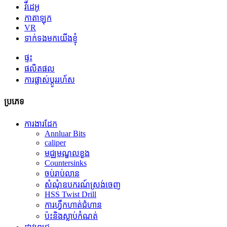
វីដេអូ
កាតាឡុក
VR
ទាក់ទងមកយើងខ្ញុំ
ផ្ទះ
ផលិតផល
ការផ្លាស់ប្តូររហ័ស
ប្រភេទ
ការងារដែក
Annluar Bits
caliper
មជ្ឈមណ្ឌលខួង
Countersinks
ចប់​រាប់លាន
សំណុំឧបករណ៍ស្រង់ចេញ
HSS Twist Drill
ការហ្វឹកហាត់ជំហាន
ប៉ះនិងស្លាប់កំណត់