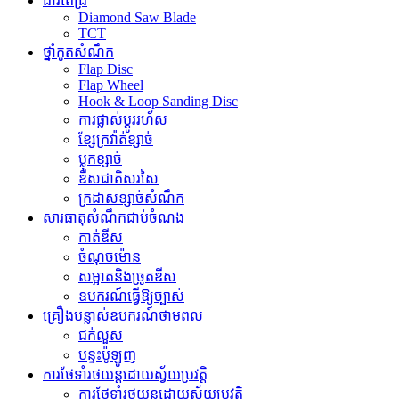
ដាវពេជ្រ
Diamond Saw Blade
TCT
ថ្នាំកូតសំណឹក
Flap Disc
Flap Wheel
Hook & Loop Sanding Disc
ការផ្លាស់ប្តូររហ័ស
ខ្សែក្រវ៉ាត់ខ្សាច់
ប្លុកខ្សាច់
ឌីសជាតិសរសៃ
ក្រដាសខ្សាច់សំណឹក
សារធាតុសំណឹកជាប់ចំណង
កាត់ឌីស
ចំណុចម៉ោន
សម្អាតនិងច្រូតឌីស
ឧបករណ៍ធ្វើឱ្យច្បាស់
គ្រឿងបន្លាស់ឧបករណ៍ថាមពល
ជក់លួស
បន្ទះប៉ូឡូញ
ការថែទាំរថយន្តដោយស្វ័យប្រវត្តិ
ការថែទាំរថយន្តដោយស្វ័យប្រវត្តិ