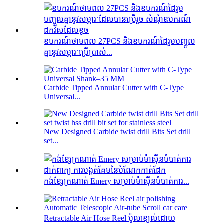
ឧបករណ៍ថាមពល 27PCS និងឧបករណ៍ដៃរួមបញ្ចូល
គ្នានូវសម្ភារៈប្រើប្រាស់...
Carbide Tipped Annular Cutter with C-Type
Universal...
New Designed Carbide twist drill Bits Set drill
set...
កង់ខ្សែក្រណាត់ Emery សម្រាប់ម៉ាស៊ីនបំបាត់ការ...
Retractable Air Hose Reel ប៉ូលាខ្យល់ដោយ